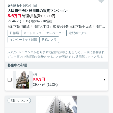
大阪市中央区粉川町
大阪市中央区粉川町の賃貸マンション
8.6
万円
管理/共益費10,300円
29.44㎡ (1LDK) /築8年 /10階建
地下鉄谷町線「谷町六丁目」駅 徒歩3分
地下鉄中央線「谷町四丁目」駅 徒歩5分
駐輪場
オートロック
エレベーター
宅配ボックス
インターネット対応
防犯カメラ
人気のIH2口コンロがあります♪浴室乾燥機があるため、天候に影響され
ずに浴室内で洗濯物を乾燥させることが可能です♪共用部...
もっと見る
募集中の部屋
7階
8.6万円
29.44㎡ (1LDK)
賃貸マンション