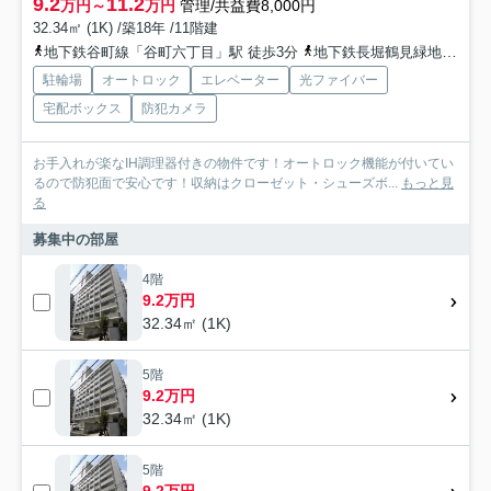
9.2
11.2
万円～
万円
管理/共益費8,000円
32.34㎡ (1K) /築18年 /11階建
地下鉄谷町線「谷町六丁目」駅 徒歩3分
地下鉄長堀鶴見緑地「松屋町」駅 徒歩5分
駐輪場
オートロック
エレベーター
光ファイバー
宅配ボックス
防犯カメラ
お手入れが楽なIH調理器付きの物件です！オートロック機能が付いてい
るので防犯面で安心です！収納はクローゼット・シューズボ...
もっと見
る
募集中の部屋
4階
9.2万円
32.34㎡ (1K)
5階
9.2万円
32.34㎡ (1K)
5階