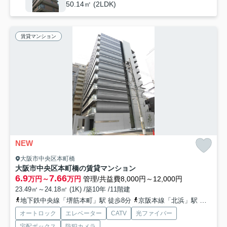
50.14㎡ (2LDK)
賃貸マンション
NEW
大阪市中央区本町橋
大阪市中央区本町橋の賃貸マンション
6.9
7.66
万円～
万円
管理/共益費8,000円～12,000円
23.49㎡～24.18㎡ (1K) /築10年 /11階建
地下鉄中央線「堺筋本町」駅 徒歩8分
京阪本線「北浜」駅 徒歩9分
オートロック
エレベーター
CATV
光ファイバー
宅配ボックス
防犯カメラ