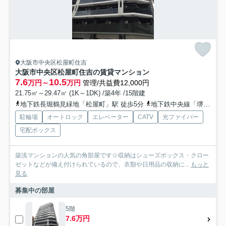
大阪市中央区松屋町住吉
大阪市中央区松屋町住吉の賃貸マンション
7.6
10.5
万円～
万円
管理/共益費12,000円
21.75㎡～29.47㎡ (1K～1DK) /築4年 /15階建
地下鉄長堀鶴見緑地「松屋町」駅 徒歩5分
地下鉄中央線「堺筋本町」駅 徒歩7分
駐輪場
オートロック
エレベーター
CATV
光ファイバー
宅配ボックス
築浅マンションの人気の角部屋です☆収納はシューズボックス・クロー
ゼットなどが備え付けられているので、衣類や日用品の収納に...
もっと
見る
募集中の部屋
5階
7.6万円