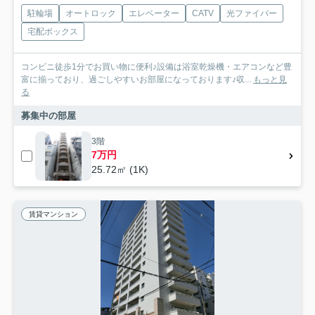
駐輪場
オートロック
エレベーター
CATV
光ファイバー
宅配ボックス
コンビニ徒歩1分でお買い物に便利♪設備は浴室乾燥機・エアコンなど豊
富に揃っており、過ごしやすいお部屋になっております♪収...
もっと見
る
募集中の部屋
3階
7万円
25.72㎡ (1K)
賃貸マンション