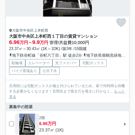
大阪市中央区上本町西
大阪市中央区上本町西１丁目の賃貸マンション
6.96
9.9
万円～
万円
管理/共益費10,000円
23.37㎡～30.43㎡ (1K～1DK) /築3年 /15階建
地下鉄谷町線「谷町六丁目」駅 徒歩2分
地下鉄長堀鶴見緑地「松屋町」駅 徒歩6分
駐輪場
エレベーター
光ファイバー
宅配ボックス
バイク置場あり
公共下水
共用部には宅配ボックスが備え付けられているため、家で何時間も待機
する必要がなくなります！玄関先まで覗き穴を覗きに行かなく...
もっと
見る
募集中の部屋
2階
6.96万円
23.37㎡ (1K)