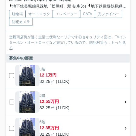
地下鉄長堀鶴見緑地「松屋町」駅 徒歩3分
地下鉄長堀鶴見緑地「長堀橋」駅 徒歩6分
駐輪場
オートロック
エレベーター
CATV
光ファイバー
防犯カメラ
空堀商店街が近く生活に便利なエリアです◎セキュリティ面は、TVイン
ターホン・オートロックなど充実しているので、防犯対策も...
もっと見
る
募集中の部屋
3階
12.1万円
32.25㎡ (1LDK)
5階
12.55万円
32.25㎡ (1LDK)
6階
12.35万円
32.25㎡ (1LDK)