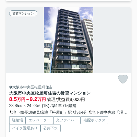
賃貸マンション
大阪市中央区松屋町住吉
大阪市中央区松屋町住吉の賃貸マンション
8.5
9.2
万円～
万円
管理/共益費8,000円
23.85㎡～24.23㎡ (1K) /築1年 /15階建
地下鉄長堀鶴見緑地「松屋町」駅 徒歩4分
地下鉄中央線「堺筋本町」駅 徒歩9分
駐輪場
エレベーター
光ファイバー
宅配ボックス
バイク置場あり
公共下水