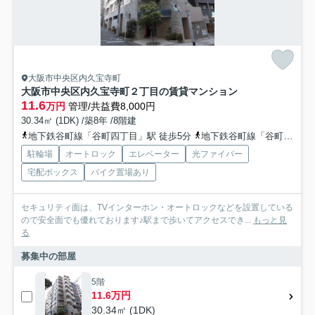
大阪市中央区内久宝寺町
大阪市中央区内久宝寺町２丁目の賃貸マンション
11.6
万円
管理/共益費8,000円
30.34㎡ (1DK) /築8年 /8階建
地下鉄谷町線「谷町四丁目」駅 徒歩5分
地下鉄谷町線「谷町六丁目」駅 徒歩5分
駐輪場
オートロック
エレベーター
光ファイバー
宅配ボックス
バイク置場あり
セキュリティ面は、TVインターホン・オートロックなどを設置している
ので安全面でも優れております♪駅まで歩いてアクセスでき...
もっと見
る
募集中の部屋
5階
11.6万円
30.34㎡ (1DK)