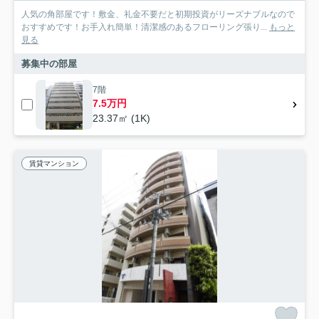
人気の角部屋です！敷金、礼金不要だと初期投資がリーズナブルなので
おすすめです！お手入れ簡単！清潔感のあるフローリング張り...
もっと
見る
募集中の部屋
7階
7.5万円
23.37㎡ (1K)
賃貸マンション