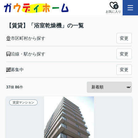
0
お気に入り
【賃貸】「浴室乾燥機」の一覧
市区町村から探す
変更
沿線・駅から探す
変更
募集中
変更
37
棟
86
件
賃貸マンション