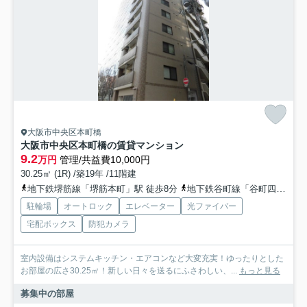
大阪市中央区本町橋
大阪市中央区本町橋の賃貸マンション
9.2
万円
管理/共益費10,000円
30.25㎡ (1R) /築19年 /11階建
地下鉄堺筋線「堺筋本町」駅 徒歩8分
地下鉄谷町線「谷町四丁目」駅 徒歩8分
駐輪場
オートロック
エレベーター
光ファイバー
宅配ボックス
防犯カメラ
室内設備はシステムキッチン・エアコンなど大変充実！ゆったりとした
お部屋の広さ30.25㎡！新しい日々を送るにふさわしい、...
もっと見る
募集中の部屋