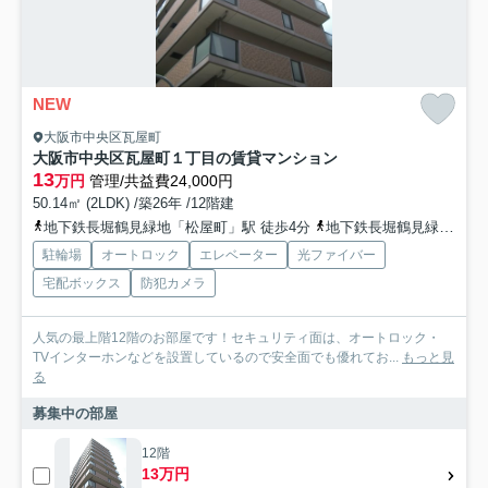
NEW
大阪市中央区瓦屋町
大阪市中央区瓦屋町１丁目の賃貸マンション
13
万円
管理/共益費24,000円
50.14㎡ (2LDK) /築26年 /12階建
地下鉄長堀鶴見緑地「松屋町」駅 徒歩4分
地下鉄長堀鶴見緑地「長堀橋」駅 徒歩8分
駐輪場
オートロック
エレベーター
光ファイバー
宅配ボックス
防犯カメラ
人気の最上階12階のお部屋です！セキュリティ面は、オートロック・
TVインターホンなどを設置しているので安全面でも優れてお...
もっと見
る
募集中の部屋
12階
13万円