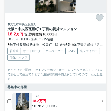
大阪市中央区瓦屋町
大阪市中央区瓦屋町１丁目の賃貸マンション
18.2
万円
管理/共益費10,000円
50.78㎡ (1LDK) /築18年 /15階建
地下鉄長堀鶴見緑地「松屋町」駅 徒歩5分
地下鉄谷町線「谷町六丁目」駅 徒歩8分
駐輪場
オートロック
エレベーター
CATV
光ファイバー
宅配ボックス
セキュリティ面は、TVインターホン・オートロックなど充実しているの
で安心して生活できます☆浴室乾燥機を備え付けているので...
もっと見
る
募集中の部屋
11階
18.2万円
50.78㎡ (1LDK)