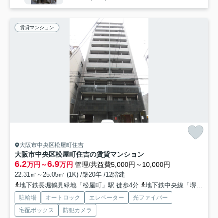
賃貸マンション
大阪市中央区松屋町住吉
大阪市中央区松屋町住吉の賃貸マンション
6.2
6.9
万円～
万円
管理/共益費5,000円～10,000円
22.31㎡～25.05㎡ (1K) /築20年 /12階建
地下鉄長堀鶴見緑地「松屋町」駅 徒歩4分
地下鉄中央線「堺筋本町」駅 徒歩8分
駐輪場
オートロック
エレベーター
光ファイバー
宅配ボックス
防犯カメラ