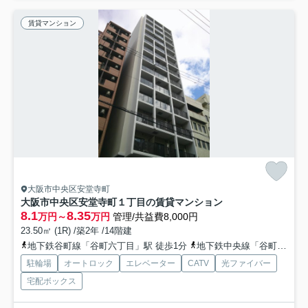
賃貸マンション
大阪市中央区安堂寺町
大阪市中央区安堂寺町１丁目の賃貸マンション
8.1
8.35
万円～
万円
管理/共益費8,000円
23.50㎡ (1R) /築2年 /14階建
地下鉄谷町線「谷町六丁目」駅 徒歩1分
地下鉄中央線「谷町四丁目」駅 徒歩6分
駐輪場
オートロック
エレベーター
CATV
光ファイバー
宅配ボックス