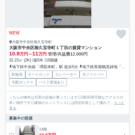
NEW
大阪市中央区南久宝寺町
大阪市中央区南久宝寺町１丁目の賃貸マンション
10.9
11
万円～
万円
管理/共益費12,000円
32.23㎡ (2K) /築5年 /15階建
地下鉄中央線「堺筋本町」駅 徒歩5分
地下鉄長堀鶴見緑地「松屋町」駅 徒歩7分
駐輪場
オートロック
エレベーター
光ファイバー
宅配ボックス
バイク置場あり
こちらの物件は充実の設備が整っています◎2駅利用可能なアクセスの
良い物件です◎建物のエントランスには防犯対策として優れて...
もっと
見る
募集中の部屋
14階