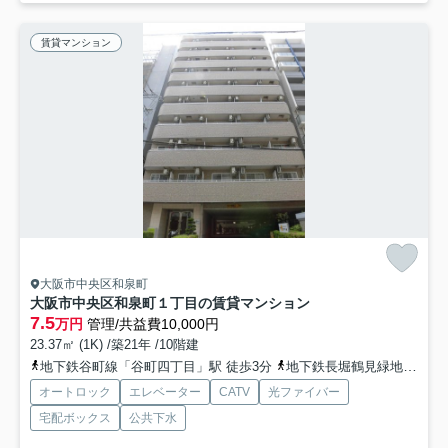
賃貸マンション
大阪市中央区和泉町
大阪市中央区和泉町１丁目の賃貸マンション
7.5
万円
管理/共益費10,000円
23.37㎡ (1K) /築21年 /10階建
地下鉄谷町線「谷町四丁目」駅 徒歩3分
地下鉄長堀鶴見緑地「谷町六丁目」駅 徒歩6分
オートロック
エレベーター
CATV
光ファイバー
宅配ボックス
公共下水