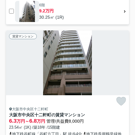
6階
9.2万円
30.25㎡ (1R)
賃貸マンション
大阪市中央区十二軒町
大阪市中央区十二軒町の賃貸マンション
6.3
6.8
万円～
万円
管理/共益費8,000円
23.54㎡ (1K) /築18年 /15階建
地下鉄谷町線「谷町六丁目」駅 徒歩4分
地下鉄長堀鶴見緑地「松屋町」駅 徒歩5分