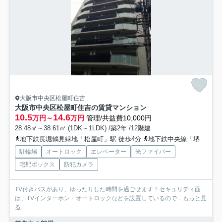
大阪市中央区松屋町住吉
大阪市中央区松屋町住吉の賃貸マンション
10.5
14.6
万円～
万円
管理/共益費10,000円
28.48㎡～38.61㎡ (1DK～1LDK) /築2年 /12階建
地下鉄長堀鶴見緑地「松屋町」駅 徒歩4分
地下鉄中央線「堺筋本町」駅 徒歩8分
駐輪場
オートロック
エレベーター
光ファイバー
宅配ボックス
防犯カメラ
TV付きバスがあり、ゆったりした時間を過ごせます！セキュリティ面
は、TVインターホン・オートロックなどを設置しているので...
もっと見
る