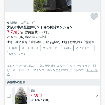
大阪市中央区徳井町
大阪市中央区徳井町２丁目の賃貸マンション
7.7
万円
管理/共益費6,000円
28.69㎡ (1K) /築20年 /15階建
地下鉄堺筋線「堺筋本町」駅 徒歩8分
地下鉄中央線「堺筋本町」駅 徒歩8分
駐輪場
オートロック
エレベーター
CATV
光ファイバー
宅配ボックス
エレベーターが2基あり、朝の混雑時もスムーズです！セキュリティ面
は、オートロック・TVインターホンなどを設置しているので...
もっと見
る
募集中の部屋
5階
7.7万円
28.69㎡ (1K)