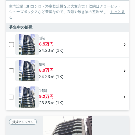
室内設備はIHコンロ・浴室乾燥機など大変充実！収納はクローゼット・
シューズボックスなど豊富なので、衣類や履き物の整理がし...
もっと見
る
募集中の部屋
3階
8.5万円
24.23㎡ (1K)
9階
8.9万円
24.23㎡ (1K)
14階
9.2万円
23.85㎡ (1K)
賃貸マンション