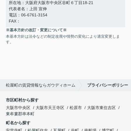
所在地：大阪府大阪市中央区谷町６丁目18-21
代表者名：上田 宣伸
電話：06-6761-3154
FAX：
※基本方針の改訂・変更について※
本基本方針は法令などの制定改廃や情勢の変化により適宜変更しま
す。
松屋町の賃貸情報ならガウディホーム
プライバシーポリシー
市区町村から探す
大阪市中央区
大阪市天王寺区
松原市
大阪市東住吉区
東牟婁郡串本町
町名から探す
安堂寺町
松屋町住吉
瓦屋町
谷町
南船場
博労町