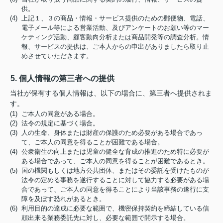
供。
(4) 上記１、３の商品・情報・サービス提供のための郵便物、電話、
電子メール等による営業活動、及びアンケートのお願い等のマー
ケティング活動、顧客動向分析または商品開発等の調査分析。情
報、サービスの提供は、ご本人からの申出がありましたら取り止
めさせていただきます。
5. 個人情報の第三者への提供
当社が保有する個人情報は、以下の場合に、第三者へ提供されま
す。
(1) ご本人の同意がある場合。
(2) 法令の規定に基づく場合。
(3) 人の生命、身体または財産の保護のため必要がある場合であっ
て、ご本人の同意を得ることが困難である場合。
(4) 公衆衛生の向上または児童の健全な育成の推進のため特に必要が
ある場合であって、ご本人の同意を得ることが困難であるとき。
(5) 国の機関もしくは地方公共団体、またはその委託を受けたものが
法令の定める事務を遂行することに対して協力する必要がある場
合であって、ご本人の同意を得ることにより当該事務の遂行に支
障を及ぼす恐れがあるとき。
(6) 利用目的の達成に必要な範囲で、機密保持契約を締結している信
頼出来る業務委託先に対し、必要な範囲で開示する場合。