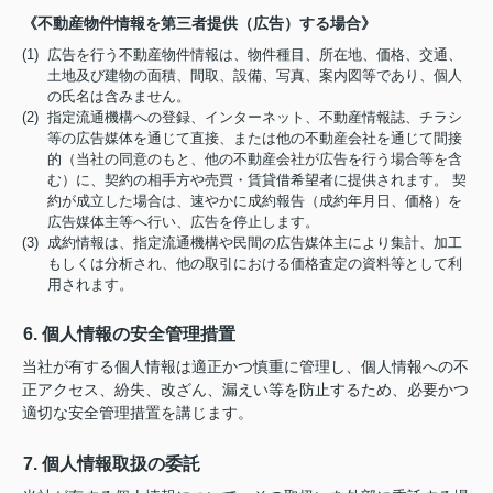
《不動産物件情報を第三者提供（広告）する場合》
(1) 広告を行う不動産物件情報は、物件種目、所在地、価格、交通、
土地及び建物の面積、間取、設備、写真、案内図等であり、個人
の氏名は含みません。
(2) 指定流通機構への登録、インターネット、不動産情報誌、チラシ
等の広告媒体を通じて直接、または他の不動産会社を通じて間接
的（当社の同意のもと、他の不動産会社が広告を行う場合等を含
む）に、契約の相手方や売買・賃貸借希望者に提供されます。 契
約が成立した場合は、速やかに成約報告（成約年月日、価格）を
広告媒体主等へ行い、広告を停止します。
(3) 成約情報は、指定流通機構や民間の広告媒体主により集計、加工
もしくは分析され、他の取引における価格査定の資料等として利
用されます。
6. 個人情報の安全管理措置
当社が有する個人情報は適正かつ慎重に管理し、個人情報への不
正アクセス、紛失、改ざん、漏えい等を防止するため、必要かつ
適切な安全管理措置を講じます。
7. 個人情報取扱の委託