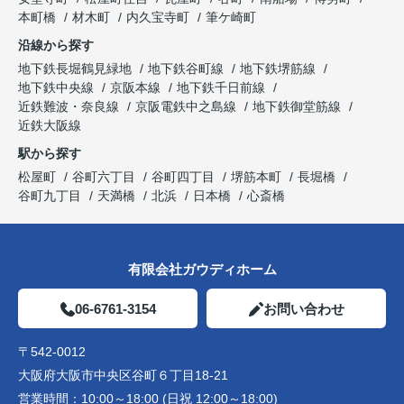
本町橋
材木町
内久宝寺町
筆ケ崎町
沿線から探す
地下鉄長堀鶴見緑地
地下鉄谷町線
地下鉄堺筋線
地下鉄中央線
京阪本線
地下鉄千日前線
近鉄難波・奈良線
京阪電鉄中之島線
地下鉄御堂筋線
近鉄大阪線
駅から探す
松屋町
谷町六丁目
谷町四丁目
堺筋本町
長堀橋
谷町九丁目
天満橋
北浜
日本橋
心斎橋
有限会社ガウディホーム
06-6761-3154
お問い合わせ
〒542-0012
大阪府大阪市中央区谷町６丁目18-21
営業時間：
10:00～18:00 (日祝 12:00～18:00)