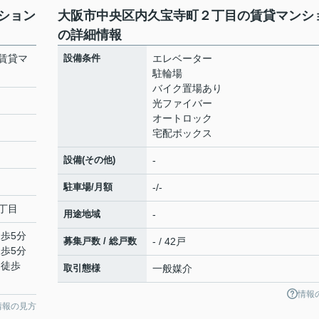
ション
大阪市中央区内久宝寺町２丁目の賃貸マンシ
の詳細情報
賃貸マ
設備条件
エレベーター
駐輪場
バイク置場あり
光ファイバー
オートロック
宅配ボックス
設備(その他)
-
駐車場/月額
-/-
丁目
用途地域
-
徒歩5分
募集戸数 / 総戸数
- / 42戸
徒歩5分
 徒歩
取引態様
一般媒介
情報
情報の見方