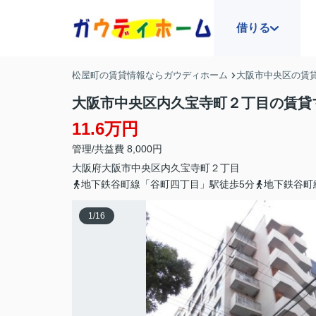
借りる
松屋町の賃貸情報ならガウディホーム
大阪市中央区の賃
大阪市中央区内久宝寺町２丁目の賃貸
11.6万円
管理/共益費 8,000円
大阪府
大阪市中央区
内久宝寺町
２丁目
地下鉄谷町線「谷町四丁目」駅徒歩5分
地下鉄谷町
1
/
16