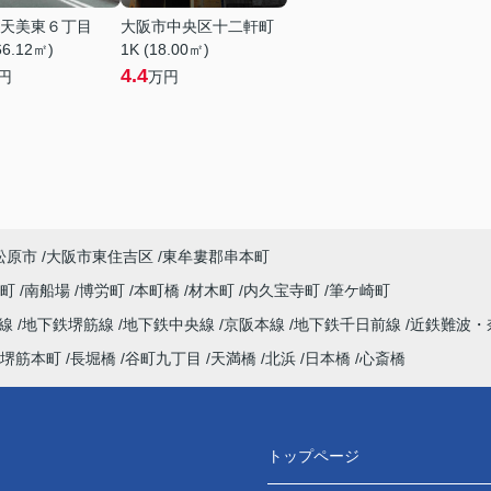
天美東６丁目
大阪市中央区十二軒町
66.12㎡)
1K (18.00㎡)
4.4
円
万円
松原市
大阪市東住吉区
東牟婁郡串本町
谷町
南船場
博労町
本町橋
材木町
内久宝寺町
筆ケ崎町
町線
地下鉄堺筋線
地下鉄中央線
京阪本線
地下鉄千日前線
近鉄難波・
堺筋本町
長堀橋
谷町九丁目
天満橋
北浜
日本橋
心斎橋
トップページ