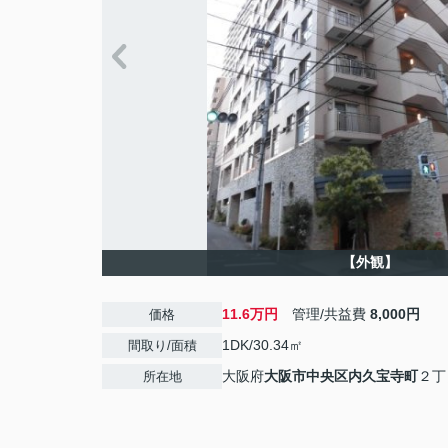
【外観】
11.6万円
管理/共益費
8,000円
価格
1DK/30.34㎡
間取り/面積
大阪府
大阪市中央区
内久宝寺町
２丁
所在地