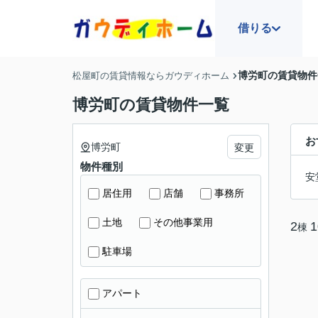
借りる
博労町の賃貸物件
松屋町の賃貸情報ならガウディホーム
博労町の賃貸物件一覧
お
博労町
変更
物件種別
安
居住用
店舗
事務所
土地
その他事業用
2
1
棟
駐車場
アパート