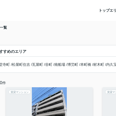
トップ
エ
一覧
すすめのエリア
堂寺町
/
松屋町住吉
/
瓦屋町
/
谷町
/
南船場
/
博労町
/
本町橋
/
材木町
/
内久
0
件
賃貸マンション
賃貸マ