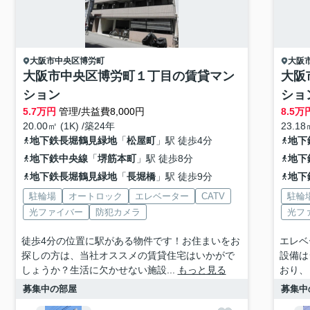
大阪市中央区
博労町
大阪
大阪市中央区博労町１丁目の賃貸マン
大阪
ション
ショ
5.7
万円
管理/共益費8,000円
8.5
万
20.00㎡ (1K) /築24年
23.18
地下鉄長堀鶴見緑地
「
松屋町
」駅 徒歩4分
地下
地下鉄中央線
「
堺筋本町
」駅 徒歩8分
地下
地下鉄長堀鶴見緑地
「
長堀橋
」駅 徒歩9分
地下
駐輪場
オートロック
エレベーター
CATV
駐輪
光ファイバー
防犯カメラ
光フ
徒歩4分の位置に駅がある物件です！お住まいをお
エレベ
探しの方は、当社オススメの賃貸住宅はいかがで
設備は
しょうか？生活に欠かせない施設...
もっと見る
おり、
募集中の部屋
募集中