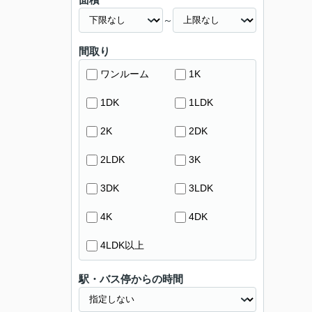
～
間取り
ワンルーム
1K
1DK
1LDK
2K
2DK
2LDK
3K
3DK
3LDK
4K
4DK
4LDK以上
駅・バス停からの時間