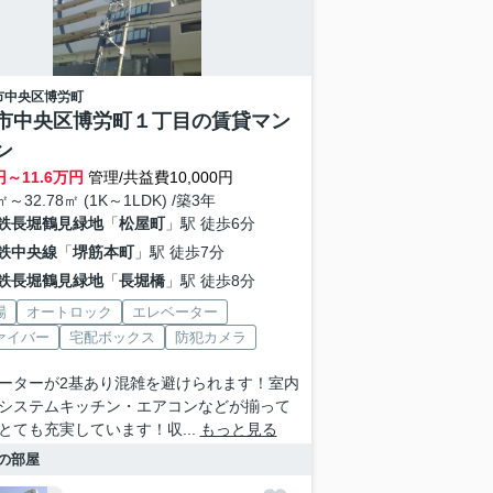
市中央区
博労町
市中央区博労町１丁目の賃貸マン
ン
円～
11.6
万円
管理/共益費10,000円
㎡～32.78㎡ (1K～1LDK) /築3年
鉄長堀鶴見緑地
「
松屋町
」駅 徒歩6分
鉄中央線
「
堺筋本町
」駅 徒歩7分
鉄長堀鶴見緑地
「
長堀橋
」駅 徒歩8分
場
オートロック
エレベーター
ァイバー
宅配ボックス
防犯カメラ
ーターが2基あり混雑を避けられます！室内
システムキッチン・エアコンなどが揃って
とても充実しています！収...
もっと見る
の部屋