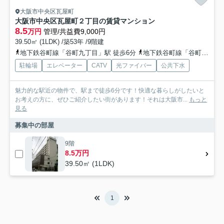
大阪市中央区瓦屋町
大阪市中央区瓦屋町２丁目の賃貸マンション
8.5
万円
管理/共益費9,000円
39.50㎡ (1LDK) /築53年 /9階建
地下鉄谷町線「谷町九丁目」駅 徒歩6分
地下鉄谷町線「谷町六丁目」駅 徒歩9分
駐輪場
エレベーター
CATV
光ファイバー
公共下水
魅力的な駅近の物件で、駅まで徒歩6分です！快適な暮らしがしたいと
お考えの方に、ぜひご紹介したい街があります！それは大阪市...
もっと
見る
募集中の部屋
9階
8.5万円
39.50㎡ (1LDK)
1