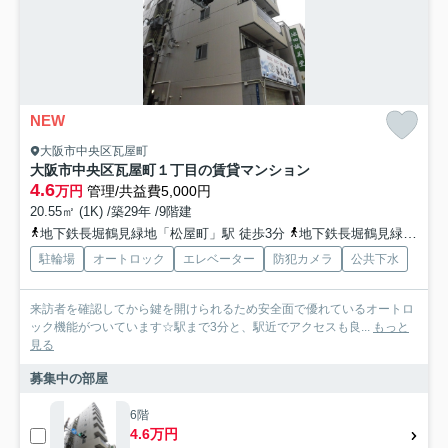
NEW
大阪市中央区瓦屋町
大阪市中央区瓦屋町１丁目の賃貸マンション
4.6
万円
管理/共益費5,000円
20.55㎡ (1K) /築29年 /9階建
地下鉄長堀鶴見緑地「松屋町」駅 徒歩3分
地下鉄長堀鶴見緑地「長堀橋」駅 徒歩7分
駐輪場
オートロック
エレベーター
防犯カメラ
公共下水
来訪者を確認してから鍵を開けられるため安全面で優れているオートロ
ック機能がついています☆駅まで3分と、駅近でアクセスも良...
もっと
見る
募集中の部屋
6階
4.6万円