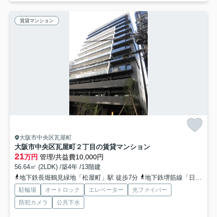
賃貸マンション
大阪市中央区瓦屋町
大阪市中央区瓦屋町２丁目の賃貸マンション
21
万円
管理/共益費10,000円
56.64㎡ (2LDK) /築4年 /13階建
地下鉄長堀鶴見緑地「松屋町」駅 徒歩7分
地下鉄堺筋線「日本橋」駅 徒歩8分
駐輪場
オートロック
エレベーター
光ファイバー
防犯カメラ
公共下水