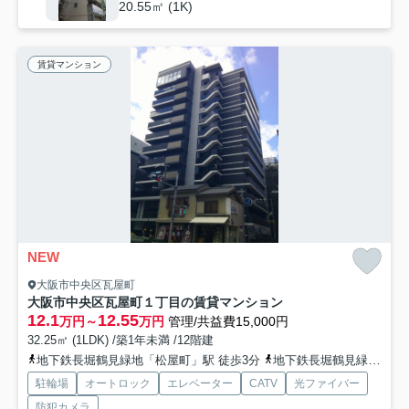
20.55㎡ (1K)
賃貸マンション
NEW
大阪市中央区瓦屋町
大阪市中央区瓦屋町１丁目の賃貸マンション
12.1
12.55
万円～
万円
管理/共益費15,000円
32.25㎡ (1LDK) /築1年未満 /12階建
地下鉄長堀鶴見緑地「松屋町」駅 徒歩3分
地下鉄長堀鶴見緑地「長堀橋」駅 徒歩6分
駐輪場
オートロック
エレベーター
CATV
光ファイバー
防犯カメラ