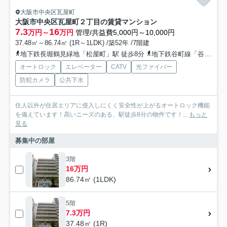
大阪市中央区瓦屋町
大阪市中央区瓦屋町２丁目の賃貸マンション
7.3
16
万円～
万円
管理/共益費5,000円～10,000円
37.48㎡～86.74㎡ (1R～1LDK) /築52年 /7階建
地下鉄長堀鶴見緑地「松屋町」駅 徒歩8分
地下鉄谷町線「谷町九丁目」駅 徒歩11分
オートロック
エレベーター
CATV
光ファイバー
防犯カメラ
公共下水
住人以外が住居エリアに侵入しにくく安全性が上がるオートロック機能
を備えています！高いニーズのある、駅徒歩8分の物件です！...
もっと
見る
募集中の部屋
3階
16万円
86.74㎡ (1LDK)
5階
7.3万円
37.48㎡ (1R)