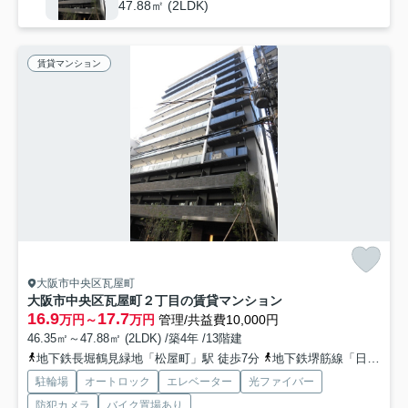
47.88㎡ (2LDK)
賃貸マンション
大阪市中央区瓦屋町
大阪市中央区瓦屋町２丁目の賃貸マンション
16.9
17.7
万円～
万円
管理/共益費10,000円
46.35㎡～47.88㎡ (2LDK) /築4年 /13階建
地下鉄長堀鶴見緑地「松屋町」駅 徒歩7分
地下鉄堺筋線「日本橋」駅 徒歩8分
駐輪場
オートロック
エレベーター
光ファイバー
防犯カメラ
バイク置場あり