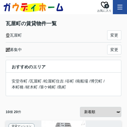
0
お気に入り
瓦屋町の賃貸物件一覧
瓦屋町
変更
募集中
変更
おすすめのエリア
安堂寺町
/
瓦屋町
/
松屋町住吉
/
谷町
/
南船場
/
博労町
/
本町橋
/
材木町
/
筆ケ崎町
/
島町
10
棟
20
件
賃貸マンション