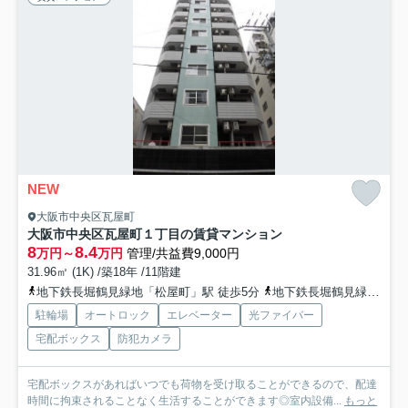
NEW
大阪市中央区瓦屋町
大阪市中央区瓦屋町１丁目の賃貸マンション
8
8.4
万円～
万円
管理/共益費9,000円
31.96㎡ (1K) /築18年 /11階建
地下鉄長堀鶴見緑地「松屋町」駅 徒歩5分
地下鉄長堀鶴見緑地「長堀橋」駅 徒歩8分
駐輪場
オートロック
エレベーター
光ファイバー
宅配ボックス
防犯カメラ
宅配ボックスがあればいつでも荷物を受け取ることができるので、配達
時間に拘束されることなく生活することができます◎室内設備...
もっと