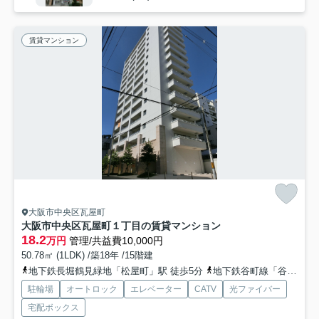
賃貸マンション
大阪市中央区瓦屋町
大阪市中央区瓦屋町１丁目の賃貸マンション
18.2
万円
管理/共益費10,000円
50.78㎡ (1LDK) /築18年 /15階建
地下鉄長堀鶴見緑地「松屋町」駅 徒歩5分
地下鉄谷町線「谷町六丁目」駅 徒歩8分
駐輪場
オートロック
エレベーター
CATV
光ファイバー
宅配ボックス