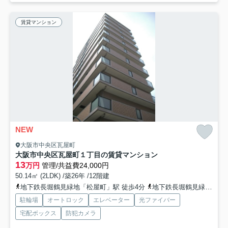
賃貸マンション
NEW
大阪市中央区瓦屋町
大阪市中央区瓦屋町１丁目の賃貸マンション
13
万円
管理/共益費24,000円
50.14㎡ (2LDK) /築26年 /12階建
地下鉄長堀鶴見緑地「松屋町」駅 徒歩4分
地下鉄長堀鶴見緑地「長堀橋」駅 徒歩8分
駐輪場
オートロック
エレベーター
光ファイバー
宅配ボックス
防犯カメラ