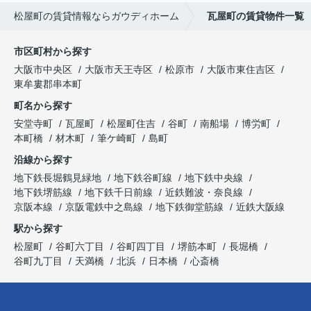
松屋町の賃貸情報ならガウディホーム
瓦屋町の賃貸物件一覧
市区町村から探す
大阪市中央区
大阪市天王寺区
松原市
大阪市東住吉区
東牟婁郡串本町
町名から探す
安堂寺町
瓦屋町
松屋町住吉
谷町
南船場
博労町
本町橋
材木町
筆ケ崎町
島町
沿線から探す
地下鉄長堀鶴見緑地
地下鉄谷町線
地下鉄中央線
地下鉄堺筋線
地下鉄千日前線
近鉄難波・奈良線
京阪本線
京阪電鉄中之島線
地下鉄御堂筋線
近鉄大阪線
駅から探す
松屋町
谷町六丁目
谷町四丁目
堺筋本町
長堀橋
谷町九丁目
天満橋
北浜
日本橋
心斎橋