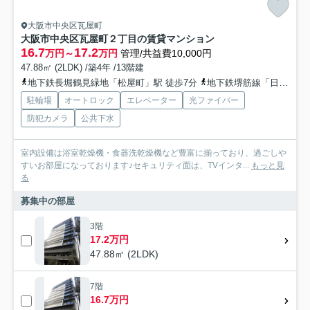
大阪市中央区瓦屋町
大阪市中央区瓦屋町２丁目の賃貸マンション
16.7
17.2
万円～
万円
管理/共益費10,000円
47.88㎡ (2LDK) /築4年 /13階建
地下鉄長堀鶴見緑地「松屋町」駅 徒歩7分
地下鉄堺筋線「日本橋」駅 徒歩8分
駐輪場
オートロック
エレベーター
光ファイバー
防犯カメラ
公共下水
室内設備は浴室乾燥機・食器洗乾燥機など豊富に揃っており、過ごしや
すいお部屋になっております♪セキュリティ面は、TVインタ...
もっと見
る
募集中の部屋
3階
17.2万円
47.88㎡ (2LDK)
7階
16.7万円