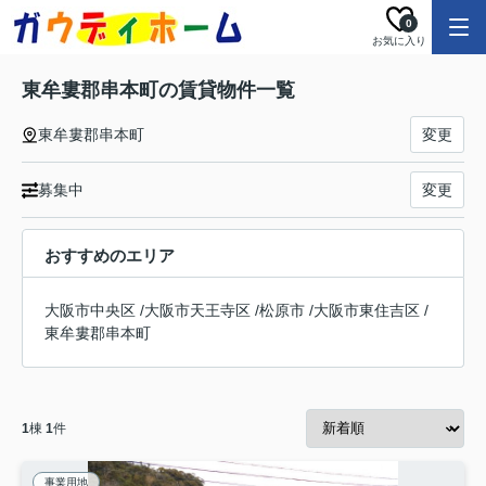
0
お気に入り
東牟婁郡串本町の賃貸物件一覧
東牟婁郡串本町
変更
募集中
変更
おすすめのエリア
大阪市中央区
/
大阪市天王寺区
/
松原市
/
大阪市東住吉区
/
東牟婁郡串本町
1
棟
1
件
事業用地