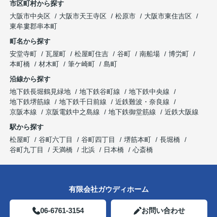
市区町村から探す
大阪市中央区
大阪市天王寺区
松原市
大阪市東住吉区
東牟婁郡串本町
町名から探す
安堂寺町
瓦屋町
松屋町住吉
谷町
南船場
博労町
本町橋
材木町
筆ケ崎町
島町
沿線から探す
地下鉄長堀鶴見緑地
地下鉄谷町線
地下鉄中央線
地下鉄堺筋線
地下鉄千日前線
近鉄難波・奈良線
京阪本線
京阪電鉄中之島線
地下鉄御堂筋線
近鉄大阪線
駅から探す
松屋町
谷町六丁目
谷町四丁目
堺筋本町
長堀橋
谷町九丁目
天満橋
北浜
日本橋
心斎橋
有限会社ガウディホーム
06-6761-3154
お問い合わせ