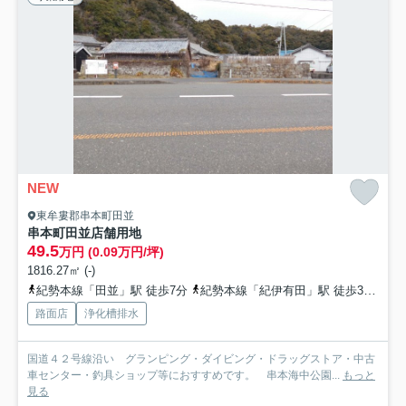
NEW
東牟婁郡串本町田並
串本町田並店舗用地
49.5
万円 (0.09万円/坪)
1816.27㎡ (-)
紀勢本線「田並」駅 徒歩7分
紀勢本線「紀伊有田」駅 徒歩38分
路面店
浄化槽排水
国道４２号線沿い グランピング・ダイビング・ドラッグストア・中古
車センター・釣具ショップ等におすすめです。 串本海中公園...
もっと
見る