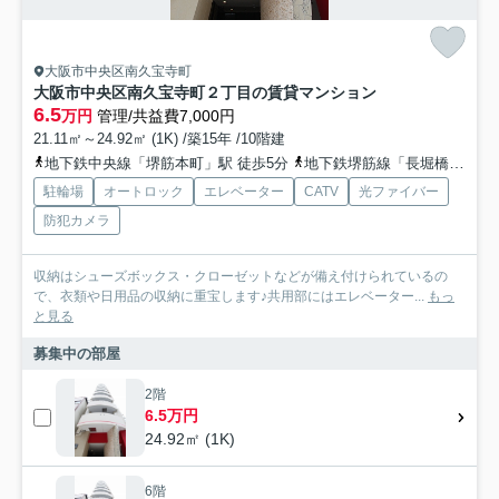
大阪市中央区南久宝寺町
大阪市中央区南久宝寺町２丁目の賃貸マンション
6.5
万円
管理/共益費7,000円
21.11㎡～24.92㎡ (1K) /築15年 /10階建
地下鉄中央線「堺筋本町」駅 徒歩5分
地下鉄堺筋線「長堀橋」駅 徒歩8分
駐輪場
オートロック
エレベーター
CATV
光ファイバー
防犯カメラ
収納はシューズボックス・クローゼットなどが備え付けられているの
で、衣類や日用品の収納に重宝します♪共用部にはエレベーター...
もっ
と見る
募集中の部屋
2階
6.5万円
24.92㎡ (1K)
6階