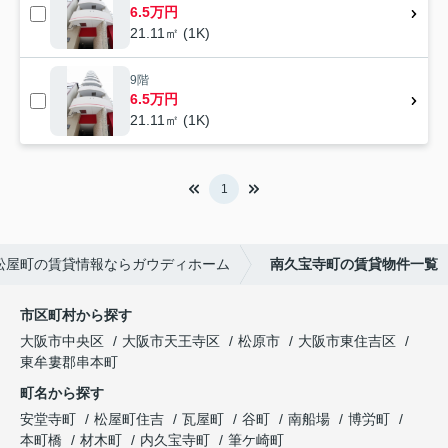
6.5万円
21.11㎡ (1K)
9階
6.5万円
21.11㎡ (1K)
1
松屋町の賃貸情報ならガウディホーム
南久宝寺町の賃貸物件一覧
市区町村から探す
大阪市中央区
大阪市天王寺区
松原市
大阪市東住吉区
東牟婁郡串本町
町名から探す
安堂寺町
松屋町住吉
瓦屋町
谷町
南船場
博労町
本町橋
材木町
内久宝寺町
筆ケ崎町