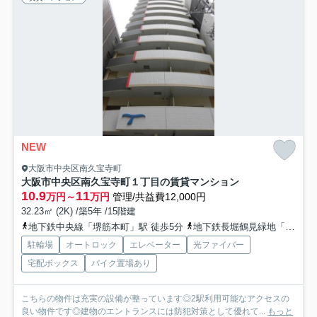
NEW
大阪市中央区南久宝寺町
大阪市中央区南久宝寺町１丁目の賃貸マンション
10.9
11
万円～
万円
管理/共益費12,000円
32.23㎡ (2K) /築5年 /15階建
地下鉄中央線「堺筋本町」駅 徒歩5分
地下鉄長堀鶴見緑地「松屋町」駅 徒歩7分
駐輪場
オートロック
エレベーター
光ファイバー
宅配ボックス
バイク置場あり
こちらの物件は充実の設備が整っています◎2駅利用可能なアクセスの
良い物件です◎建物のエントランスには防犯対策として優れて...
もっと