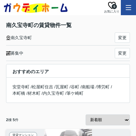
0
お気に入り
南久宝寺町の賃貸物件一覧
南久宝寺町
変更
募集中
変更
おすすめのエリア
安堂寺町
/
松屋町住吉
/
瓦屋町
/
谷町
/
南船場
/
博労町
/
本町橋
/
材木町
/
内久宝寺町
/
筆ケ崎町
2
棟
5
件
賃貸マンション