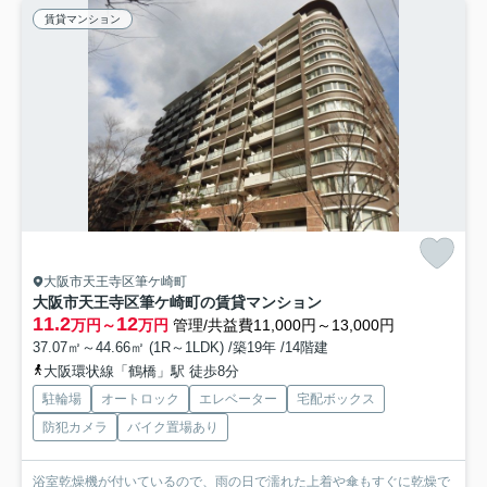
賃貸マンション
大阪市天王寺区筆ケ崎町
大阪市天王寺区筆ケ崎町の賃貸マンション
11.2
12
万円～
万円
管理/共益費11,000円～13,000円
37.07㎡～44.66㎡ (1R～1LDK) /築19年 /14階建
大阪環状線「鶴橋」駅 徒歩8分
駐輪場
オートロック
エレベーター
宅配ボックス
防犯カメラ
バイク置場あり
浴室乾燥機が付いているので、雨の日で濡れた上着や傘もすぐに乾燥で