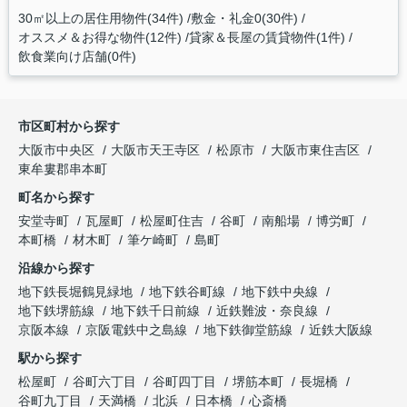
30㎡以上の居住用物件(34件)
敷金・礼金0(30件)
オススメ＆お得な物件(12件)
貸家＆長屋の賃貸物件(1件)
飲食業向け店舗(0件)
市区町村から探す
大阪市中央区
大阪市天王寺区
松原市
大阪市東住吉区
東牟婁郡串本町
町名から探す
安堂寺町
瓦屋町
松屋町住吉
谷町
南船場
博労町
本町橋
材木町
筆ケ崎町
島町
沿線から探す
地下鉄長堀鶴見緑地
地下鉄谷町線
地下鉄中央線
地下鉄堺筋線
地下鉄千日前線
近鉄難波・奈良線
京阪本線
京阪電鉄中之島線
地下鉄御堂筋線
近鉄大阪線
駅から探す
松屋町
谷町六丁目
谷町四丁目
堺筋本町
長堀橋
谷町九丁目
天満橋
北浜
日本橋
心斎橋