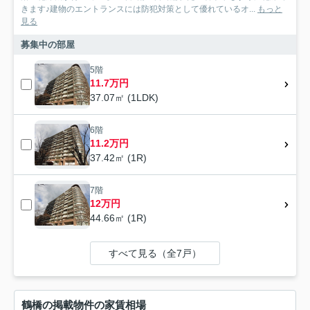
きます♪建物のエントランスには防犯対策として優れているオ...
もっと
見る
募集中の部屋
5階
11.7万円
37.07㎡ (1LDK)
6階
11.2万円
37.42㎡ (1R)
7階
12万円
44.66㎡ (1R)
すべて見る（全7戸）
鶴橋の掲載物件の家賃相場