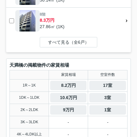
30.14㎡ (1K)
8階
8.3万円
27.86㎡ (1K)
すべて見る（全6戸）
天満橋の掲載物件の家賃相場
家賃相場
空室件数
8.2万円
17室
1R～1K
10.6万円
3室
1DK～1LDK
9万円
1室
2K～2LDK
-
-
3K～3LDK
-
-
4K～4LDK以上