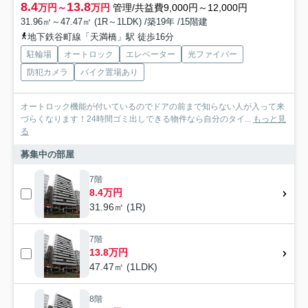
8.4
13.8
万円～
万円
管理/共益費9,000円～12,000円
31.96㎡～47.47㎡ (1R～1LDK) /築19年 /15階建
地下鉄谷町線「天満橋」駅 徒歩16分
駐輪場
オートロック
エレベーター
光ファイバー
防犯カメラ
バイク置場あり
オートロック機能が付いているのでドアの前まで知らない人が入って来
づらくなります！24時間ゴミ出しできる物件なら自分のタイ...
もっと見
る
募集中の部屋
7階
8.4万円
31.96㎡ (1R)
7階
13.8万円
47.47㎡ (1LDK)
8階