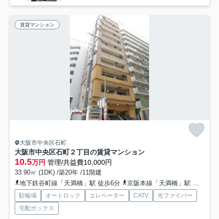
賃貸マンション
大阪市中央区石町
大阪市中央区石町２丁目の賃貸マンション
10.5
万円
管理/共益費10,000円
33.90㎡ (1DK) /築20年 /11階建
地下鉄谷町線「天満橋」駅 徒歩6分
京阪本線「天満橋」駅 徒歩7分
駐輪場
オートロック
エレベーター
CATV
光ファイバー
宅配ボックス