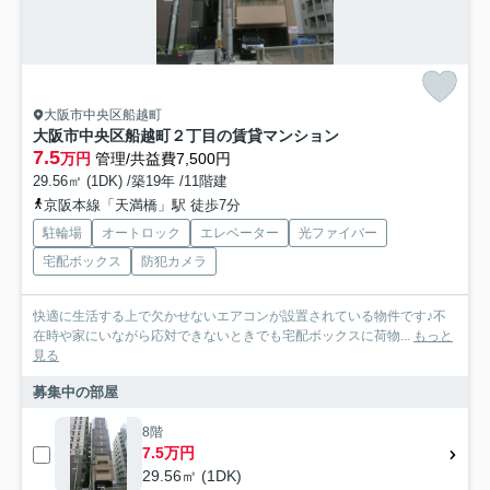
大阪市中央区船越町
大阪市中央区船越町２丁目の賃貸マンション
7.5
万円
管理/共益費7,500円
29.56㎡ (1DK) /築19年 /11階建
京阪本線「天満橋」駅 徒歩7分
駐輪場
オートロック
エレベーター
光ファイバー
宅配ボックス
防犯カメラ
快適に生活する上で欠かせないエアコンが設置されている物件です♪不
在時や家にいながら応対できないときでも宅配ボックスに荷物...
もっと
見る
募集中の部屋
8階
7.5万円
29.56㎡ (1DK)