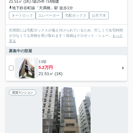
21.51㎡ (1K) /築25年 /14階建
地下鉄谷町線「天満橋」駅 徒歩1分
オートロック
エレベーター
宅配ボックス
公共下水
共用部には宅配ボックスが備え付けられているため、忙しくて在宅時間
が少なくても荷物を受け取れます！収納はクロゼット・シュー...
もっと
見る
募集中の部屋
13階
5.2万円
21.51㎡ (1K)
賃貸マンション