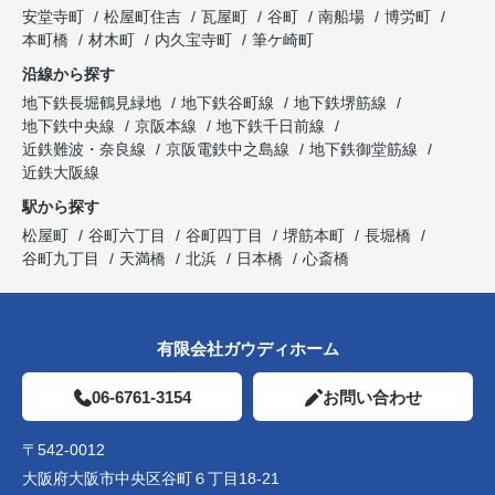
安堂寺町
松屋町住吉
瓦屋町
谷町
南船場
博労町
本町橋
材木町
内久宝寺町
筆ケ崎町
沿線から探す
地下鉄長堀鶴見緑地
地下鉄谷町線
地下鉄堺筋線
地下鉄中央線
京阪本線
地下鉄千日前線
近鉄難波・奈良線
京阪電鉄中之島線
地下鉄御堂筋線
近鉄大阪線
駅から探す
松屋町
谷町六丁目
谷町四丁目
堺筋本町
長堀橋
谷町九丁目
天満橋
北浜
日本橋
心斎橋
有限会社ガウディホーム
06-6761-3154
お問い合わせ
〒542-0012
大阪府大阪市中央区谷町６丁目18-21