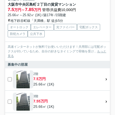
大阪市中央区島町２丁目の賃貸マンション
7.5
7.85
万円～
万円
管理/共益費10,000円
25.66㎡～25.92㎡ (1K) /築17年 /15階建
地下鉄谷町線「天満橋」駅 徒歩5分
オートロック
エレベーター
光ファイバー
宅配ボックス
防犯カメラ
公共下水
高速インターネットが無料でお使いいただけます！共用部には宅配ボッ
クスが付いているため、自分の好きなタイミングで荷物を受け...
もっと
見る
募集中の部屋
2階
7.5万円
25.66㎡ (1K)
3階
7.55万円
25.66㎡ (1K)