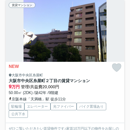
賃貸マンション
NEW
大阪市中央区糸屋町
大阪市中央区糸屋町２丁目の賃貸マンション
9
万円
管理/共益費20,000円
50.00㎡ (2DK) /築42年 /9階建
京阪本線「天満橋」駅 徒歩11分
駐輪場
エレベーター
光ファイバー
バイク置場あり
公共下水
ぜひご覧いただきたい賃貸物件です♪家賃10万円以下の物件をお探しの