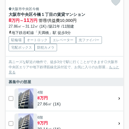
大阪市中央区今橋
大阪市中央区今橋１丁目の賃貸マンション
8
11
万円～
万円
管理/共益費10,000円
27.86㎡～31.12㎡ (1K) /築21年 /11階建
地下鉄谷町線「天満橋」駅 徒歩9分
駐輪場
オートロック
エレベーター
光ファイバー
宅配ボックス
防犯カメラ
高ニーズな駅近の物件で、徒歩3分で駅に行くことができます◎大阪市
中央区エリアや地下鉄堺筋線北浜付近で、お気に入りのお部屋...
もっと
見る
募集中の部屋
4階
8万円
27.86㎡ (1K)
6階
9万円