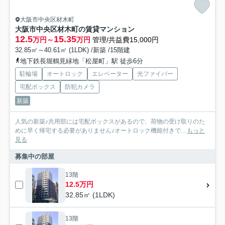
大阪市中央区材木町
大阪市中央区材木町の賃貸マンション
12.5
15.35
万円～
万円
管理/共益費15,000円
32.85㎡～40.61㎡ (1LDK) /新築 /15階建
地下鉄長堀鶴見緑地「松屋町」駅 徒歩6分
駐輪場
オートロック
エレベーター
光ファイバー
宅配ボックス
防犯カメラ
新築
人気の新築♪共用部には宅配ボックスがあるので、荷物の受け取りのた
めに早く帰宅する必要がありません♪オートロック機能付きで...
もっと
見る
募集中の部屋
13階
12.5万円
32.85㎡ (1LDK)
13階