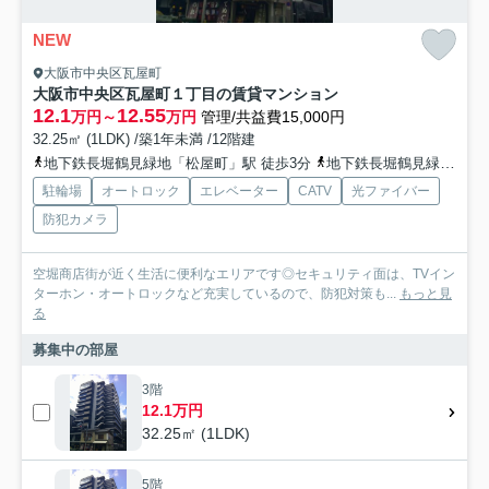
NEW
大阪市中央区瓦屋町
大阪市中央区瓦屋町１丁目の賃貸マンション
12.1
12.55
万円～
万円
管理/共益費15,000円
32.25㎡ (1LDK) /築1年未満 /12階建
地下鉄長堀鶴見緑地「松屋町」駅 徒歩3分
地下鉄長堀鶴見緑地「長堀橋」駅 徒歩6分
駐輪場
オートロック
エレベーター
CATV
光ファイバー
防犯カメラ
空堀商店街が近く生活に便利なエリアです◎セキュリティ面は、TVイン
ターホン・オートロックなど充実しているので、防犯対策も...
もっと見
る
募集中の部屋
3階
12.1万円
32.25㎡ (1LDK)
5階