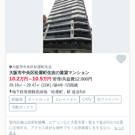
大阪市中央区松屋町住吉
大阪市中央区松屋町住吉の賃貸マンション
10.2
10.5
万円～
万円
管理/共益費12,000円
29.19㎡～29.47㎡ (1DK) /築4年 /15階建
地下鉄長堀鶴見緑地「松屋町」駅 徒歩5分
駐輪場
オートロック
エレベーター
CATV
光ファイバー
宅配ボックス
室内設備は浴室乾燥機・エアコンなど大変充実！駅まで徒歩5分の位置
に立地する、アクセス良好な物件です！お部屋探しをするなら...
もっと
見る