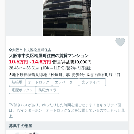
大阪市中央区松屋町住吉
大阪市中央区松屋町住吉の賃貸マンション
10.5
14.6
万円～
万円
管理/共益費10,000円
28.48㎡～38.61㎡ (1DK～1LDK) /築2年 /12階建
地下鉄長堀鶴見緑地「松屋町」駅 徒歩4分
地下鉄谷町線「谷町六丁目」駅 徒歩9分
駐輪場
オートロック
エレベーター
光ファイバー
宅配ボックス
防犯カメラ
TV付きバスがあり、ゆったりした時間を過ごせます！セキュリティ面
は、TVインターホン・オートロックなどを設置しているので...
もっと見
る
募集中の部屋