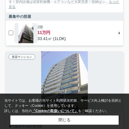
す！室内設備は浴室乾燥機・エアコンなど大変充実！収納はシ...
もっと
見る
募集中の部屋
2階
11万円
33.41㎡ (1LDK)
賃貸マンション
当サイトでは、お客様の当サイト利用状況把握、サービス向上検討を目的と
して、クッキー（Cookie）を使用しています。
詳しくは、当社の
「Cookieの取扱いについて」
をご確認ください。
閉じる
大阪市中央区博労町