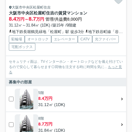
大阪市中央区松屋町住吉
大阪市中央区松屋町住吉の賃貸マンション
8.4
8.7
万円～
万円
管理/共益費8,000円
31.12㎡～31.84㎡ (1DK) /築15年 /9階建
地下鉄長堀鶴見緑地「松屋町」駅 徒歩3分
地下鉄谷町線「谷町六丁目」駅 徒歩7分
駐輪場
オートロック
エレベーター
CATV
光ファイバー
宅配ボックス
セキュリティ面は、TVインターホン・オートロックなどを備え付けてい
るので安心して暮らせます◎荷物を注文する時に時間を気に...
もっと見
る
募集中の部屋
5階
8.4万円
31.12㎡ (1DK)
8階
8.7万円
31.84㎡ (1DK)