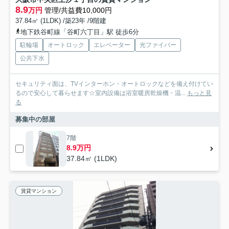
8.9
万円
管理/共益費10,000円
37.84㎡ (1LDK) /築23年 /9階建
地下鉄谷町線「谷町六丁目」駅 徒歩6分
駐輪場
オートロック
エレベーター
光ファイバー
公共下水
セキュリティ面は、TVインターホン・オートロックなどを備え付けてい
るので安心して暮らせます☆室内設備は浴室暖房乾燥機・温...
もっと見
る
募集中の部屋
7階
8.9万円
37.84㎡ (1LDK)
賃貸マンション