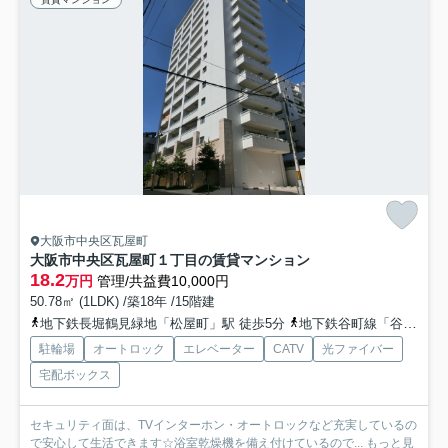
大阪市中央区瓦屋町
大阪市中央区瓦屋町１丁目の賃貸マンション
18.2
万円
管理/共益費10,000円
50.78㎡ (1LDK) /築18年 /15階建
地下鉄長堀鶴見緑地「松屋町」駅 徒歩5分
地下鉄谷町線「谷町六丁目」駅 徒歩8分
駐輪場
オートロック
エレベーター
CATV
光ファイバー
宅配ボックス
セキュリティ面は、TVインターホン・オートロックなど充実しているの
で安心して生活できます☆浴室乾燥機を備え付けているので...
もっと見