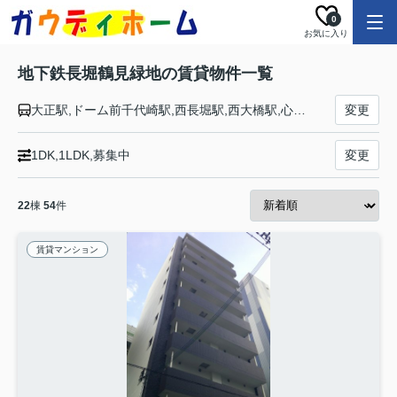
0
お気に入り
地下鉄長堀鶴見緑地の賃貸物件一覧
大正駅,ドーム前千代崎駅,西長堀駅,西大橋駅,心斎橋駅,長堀橋駅,松屋町駅,谷町六丁目駅,玉造駅,森ノ宮駅,大阪ビジネスパーク駅,京橋駅,蒲生四丁目駅,今福鶴見駅,横堤駅,鶴見緑地駅,門真南駅
変更
1DK,1LDK,募集中
変更
22
棟
54
件
賃貸マンション