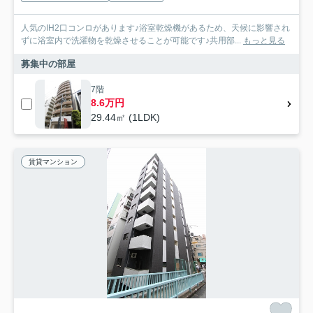
人気のIH2口コンロがあります♪浴室乾燥機があるため、天候に影響され
ずに浴室内で洗濯物を乾燥させることが可能です♪共用部...
もっと見る
募集中の部屋
7階
8.6万円
29.44㎡ (1LDK)
賃貸マンション