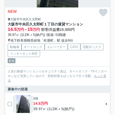
NEW
大阪市中央区久太郎町
大阪市中央区久太郎町１丁目の賃貸マンション
14.5
15
万円～
万円
管理/共益費15,000円
39.97㎡ (1LDK＋S(納戸)) /新築 /10階建
地下鉄長堀鶴見緑地「松屋町」駅 徒歩9分
駐輪場
オートロック
エレベーター
CATV
宅配ボックス
インターネット対応
新築
人気の新築マンション☆セキュリティ面は、オートロック・TVインター
ホンなど充実しているので、防犯対策もばっちりです☆宅配...
もっと見
る
募集中の部屋
8階
14.5万円
39.97㎡ (1LDK＋S(納戸))