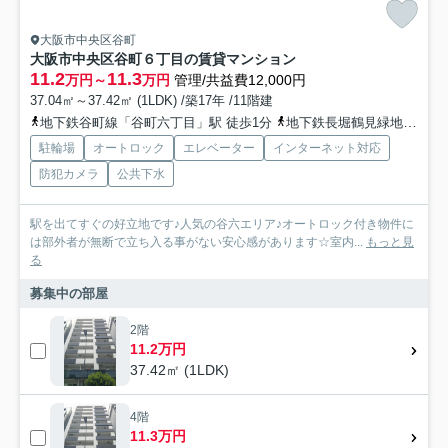
大阪市中央区谷町
大阪市中央区谷町６丁目の賃貸マンション
11.2
11.3
万円～
万円
管理/共益費12,000円
37.04㎡～37.42㎡ (1LDK) /築17年 /11階建
地下鉄谷町線「谷町六丁目」駅 徒歩1分
地下鉄長堀鶴見緑地「松屋町」駅 徒歩6分
駐輪場
オートロック
エレベーター
インターネット対応
防犯カメラ
公共下水
駅を出てすぐの好立地です♪人気の谷六エリア♪オートロック付き物件に
は部外者が無断で立ち入る事がない安心感があります☆室内...
もっと見
る
募集中の部屋
2階
11.2万円
37.42㎡ (1LDK)
4階
11.3万円