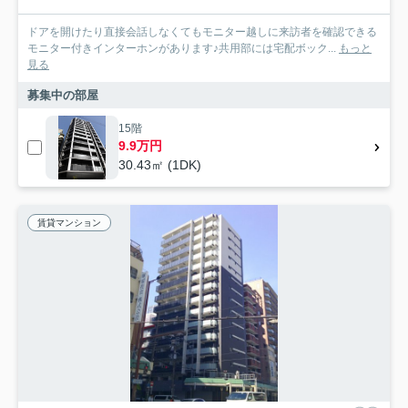
ドアを開けたり直接会話しなくてもモニター越しに来訪者を確認できる
モニター付きインターホンがあります♪共用部には宅配ボック...
もっと
見る
募集中の部屋
15階
9.9万円
30.43㎡ (1DK)
賃貸マンション