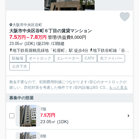
大阪市中央区谷町
大阪市中央区谷町６丁目の賃貸マンション
7.5
7.8
万円～
万円
管理/共益費8,000円
23.05㎡ (1DK) /築23年 /13階建
地下鉄長堀鶴見緑地「松屋町」駅 徒歩4分
地下鉄谷町線「谷町六丁目」駅 徒歩5分
駐輪場
オートロック
エレベーター
CATV
光ファイバー
公共下水
敷金不要なので、初期費用削減につながります♪安心のオートロックが
嬉しい、防犯対策を考慮した物件です♪室内設備はBS･CS...
もっと見る
募集中の部屋
7階
7.5万円
23.05㎡ (1DK)
8階