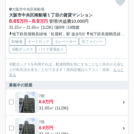
大阪市中央区南船場
大阪市中央区南船場１丁目の賃貸マンション
8.65
8.9
万円～
万円
管理/共益費10,000円
31.15㎡～31.65㎡ (1LDK) /築8年 /14階建
地下鉄長堀鶴見緑地「松屋町」駅 徒歩5分
地下鉄長堀鶴見緑地「長堀橋」駅 徒歩8分
駐輪場
オートロック
エレベーター
光ファイバー
宅配ボックス
バイク置場あり
宅配ボックスを利用すれば、配達時間を気にすることなく外出や入浴な
どの私生活を送ることができます！室内設備はエアコン・浴室...
もっと
見る
募集中の部屋
7階
8.8万円
31.65㎡ (1LDK)
7階
8.9万円
31.15㎡ (1LDK)