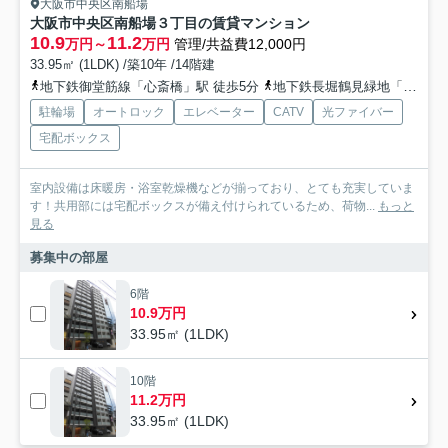
大阪市中央区南船場
大阪市中央区南船場３丁目の賃貸マンション
10.9
11.2
万円～
万円
管理/共益費12,000円
33.95㎡ (1LDK) /築10年 /14階建
地下鉄御堂筋線「心斎橋」駅 徒歩5分
地下鉄長堀鶴見緑地「長堀橋」駅 徒歩8分
駐輪場
オートロック
エレベーター
CATV
光ファイバー
宅配ボックス
室内設備は床暖房・浴室乾燥機などが揃っており、とても充実していま
す！共用部には宅配ボックスが備え付けられているため、荷物...
もっと
見る
募集中の部屋
6階
10.9万円
33.95㎡ (1LDK)
10階
11.2万円
33.95㎡ (1LDK)