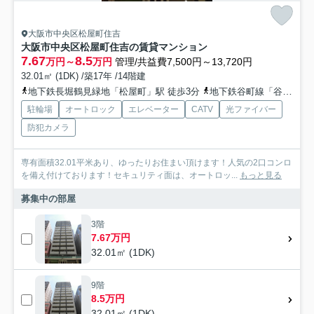
大阪市中央区松屋町住吉
大阪市中央区松屋町住吉の賃貸マンション
7.67
8.5
万円～
万円
管理/共益費7,500円～13,720円
32.01㎡ (1DK) /築17年 /14階建
地下鉄長堀鶴見緑地「松屋町」駅 徒歩3分
地下鉄谷町線「谷町六丁目」駅 徒歩7分
駐輪場
オートロック
エレベーター
CATV
光ファイバー
防犯カメラ
専有面積32.01平米あり、ゆったりお住まい頂けます！人気の2口コンロ
を備え付けております！セキュリティ面は、オートロッ...
もっと見る
募集中の部屋
3階
7.67万円
32.01㎡ (1DK)
9階
8.5万円
32.01㎡ (1DK)