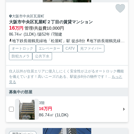
大阪市中央区瓦屋町
大阪市中央区瓦屋町２丁目の賃貸マンション
16
万円
管理/共益費10,000円
86.74㎡ (1LDK) /築52年 /7階建
地下鉄長堀鶴見緑地「松屋町」駅 徒歩8分
地下鉄長堀鶴見緑地「長堀橋」駅 徒歩11分
オートロック
エレベーター
CATV
光ファイバー
防犯カメラ
公共下水
住人以外が住居エリアに侵入しにくく安全性が上がるオートロック機能
を備えています！高いニーズのある、駅徒歩8分の物件です！...
もっと
見る
募集中の部屋
3階
16万円
86.74㎡ (1LDK)
賃貸マンション