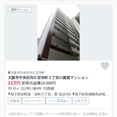
賃貸マンション
大阪市中央区内久宝寺町
大阪市中央区内久宝寺町２丁目の賃貸マンション
11
万円
管理/共益費10,000円
33.41㎡ (1LDK) /築4年 /15階建
地下鉄谷町線「谷町六丁目」駅 徒歩3分
地下鉄長堀鶴見緑地「松屋町」駅 徒歩7分
駐輪場
エレベーター
バイク置場あり
公共下水
人気の谷六エリア☆近隣にスーパーや商店街があり、生活便利な立地で