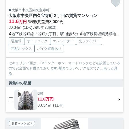
大阪市中央区内久宝寺町
大阪市中央区内久宝寺町２丁目の賃貸マンション
11.6
万円
管理/共益費8,000円
30.34㎡ (1DK) /築8年 /8階建
地下鉄谷町線「谷町六丁目」駅 徒歩5分
地下鉄長堀鶴見緑地「松屋町」駅 徒歩11分
駐輪場
オートロック
エレベーター
光ファイバー
宅配ボックス
バイク置場あり
セキュリティ面は、TVインターホン・オートロックなどを設置している
ので安全面でも優れております♪駅まで歩いてアクセスでき...
もっと見
る
募集中の部屋
5階
11.6万円
30.34㎡ (1DK)
賃貸マンション