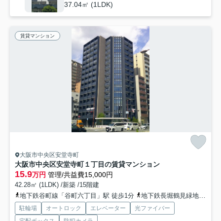
37.04㎡ (1LDK)
賃貸マンション
大阪市中央区安堂寺町
大阪市中央区安堂寺町１丁目の賃貸マンション
15.9
万円
管理/共益費15,000円
42.28㎡ (1LDK) /新築 /15階建
地下鉄谷町線「谷町六丁目」駅 徒歩1分
地下鉄長堀鶴見緑地「松屋町」駅 徒歩6分
駐輪場
オートロック
エレベーター
光ファイバー