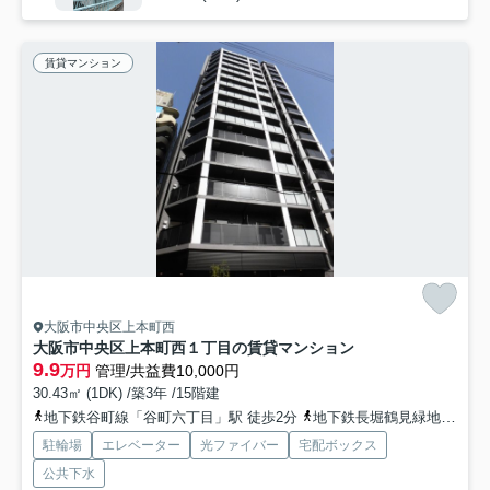
賃貸マンション
大阪市中央区上本町西
大阪市中央区上本町西１丁目の賃貸マンション
9.9
万円
管理/共益費10,000円
30.43㎡ (1DK) /築3年 /15階建
地下鉄谷町線「谷町六丁目」駅 徒歩2分
地下鉄長堀鶴見緑地「松屋町」駅 徒歩6分
駐輪場
エレベーター
光ファイバー
宅配ボックス
公共下水