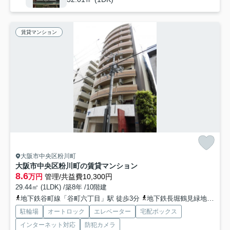
賃貸マンション
大阪市中央区粉川町
大阪市中央区粉川町の賃貸マンション
8.6
万円
管理/共益費10,300円
29.44㎡ (1LDK) /築8年 /10階建
地下鉄谷町線「谷町六丁目」駅 徒歩3分
地下鉄長堀鶴見緑地「松屋町」駅 徒歩5分
駐輪場
オートロック
エレベーター
宅配ボックス
インターネット対応
防犯カメラ