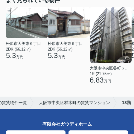
よく見られている物件
松原市天美東６丁目
松原市天美東６丁目
2DK (66.12㎡)
2DK (66.12㎡)
2
5.3
5.3
万円
万円
大阪市中央区谷町６丁目
1R (21.75㎡)
6.83
万円
の賃貸物件一覧
大阪市中央区材木町の賃貸マンション
13階
有限会社ガウディホーム