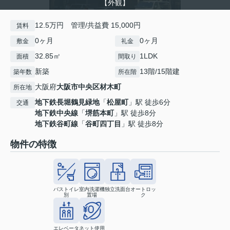
【外観】
12.5万円 管理/共益費 15,000円
賃料
0ヶ月
0ヶ月
敷金
礼金
32.85㎡
1LDK
面積
間取り
新築
13階/15階建
築年数
所在階
大阪府
大阪市中央区
材木町
所在地
地下鉄長堀鶴見緑地
「
松屋町
」駅 徒歩6分
交通
地下鉄中央線
「
堺筋本町
」駅 徒歩8分
地下鉄谷町線
「
谷町四丁目
」駅 徒歩8分
物件の特徴
バストイレ
室内洗濯機
独立洗面台
オートロッ
別
置場
ク
エレベータ
ネット使用