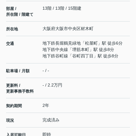
13階 / 13階 / 15階建
部屋 /
所在階 / 階建て
大阪府
大阪市中央区
材木町
所在地
地下鉄長堀鶴見緑地
「
松屋町
」駅 徒歩6分
交通
地下鉄中央線
「
堺筋本町
」駅 徒歩8分
地下鉄谷町線
「
谷町四丁目
」駅 徒歩8分
- / -
駐車場 / 月額
- / 2.2万円
更新料 /
更新事務手数料
2年
契約期間
完成済み
現況
即時
入居可能日