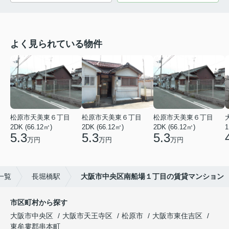
よく見られている物件
松原市天美東６丁目
松原市天美東６丁目
松原市天美東６丁目
2DK (66.12㎡)
2DK (66.12㎡)
2DK (66.12㎡)
1
5.3
5.3
5.3
万円
万円
万円
一覧
長堀橋駅
大阪市中央区南船場１丁目の賃貸マンション
市区町村から探す
大阪市中央区
大阪市天王寺区
松原市
大阪市東住吉区
東牟婁郡串本町