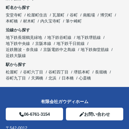
町名から探す
安堂寺町
松屋町住吉
瓦屋町
谷町
南船場
博労町
本町橋
材木町
内久宝寺町
筆ケ崎町
沿線から探す
地下鉄長堀鶴見緑地
地下鉄谷町線
地下鉄堺筋線
地下鉄中央線
京阪本線
地下鉄千日前線
近鉄難波・奈良線
京阪電鉄中之島線
地下鉄御堂筋線
近鉄大阪線
駅から探す
松屋町
谷町六丁目
谷町四丁目
堺筋本町
長堀橋
谷町九丁目
天満橋
北浜
日本橋
心斎橋
有限会社ガウディホーム
06-6761-3154
お問い合わせ
〒542-0012