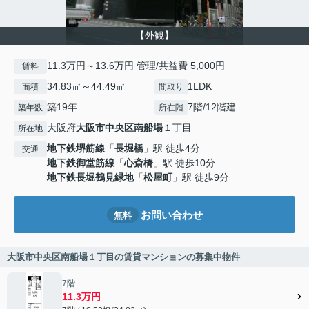
【外観】
11.3万円～13.6万円 管理/共益費 5,000円
賃料
34.83㎡～44.49㎡
1LDK
面積
間取り
築19年
7階/12階建
築年数
所在階
大阪府
大阪市中央区
南船場
１丁目
所在地
地下鉄堺筋線
「
長堀橋
」駅 徒歩4分
交通
地下鉄御堂筋線
「
心斎橋
」駅 徒歩10分
地下鉄長堀鶴見緑地
「
松屋町
」駅 徒歩9分
お問い合わせ
無料
大阪市中央区南船場１丁目の賃貸マンションの募集中物件
7階
11.3万円