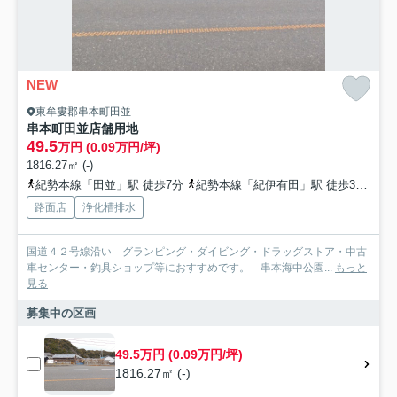
NEW
東牟婁郡串本町田並
串本町田並店舗用地
49.5
万円 (0.09万円/坪)
1816.27㎡ (-)
紀勢本線「田並」駅 徒歩7分
紀勢本線「紀伊有田」駅 徒歩38分
路面店
浄化槽排水
国道４２号線沿い グランピング・ダイビング・ドラッグストア・中古
車センター・釣具ショップ等におすすめです。 串本海中公園...
もっと
見る
募集中の区画
49.5万円 (0.09万円/坪)
1816.27㎡ (-)