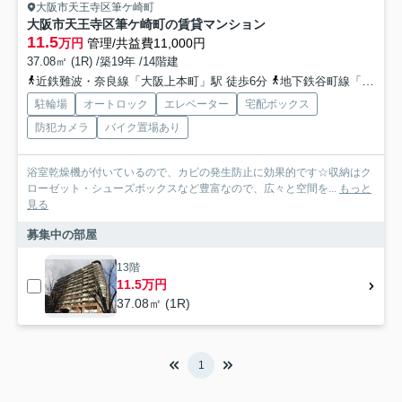
大阪市天王寺区筆ケ崎町
大阪市天王寺区筆ケ崎町の賃貸マンション
11.5
万円
管理/共益費11,000円
37.08㎡ (1R) /築19年 /14階建
近鉄難波・奈良線「大阪上本町」駅 徒歩6分
地下鉄谷町線「谷町九丁目」駅 徒歩8分
駐輪場
オートロック
エレベーター
宅配ボックス
防犯カメラ
バイク置場あり
浴室乾燥機が付いているので、カビの発生防止に効果的です☆収納はク
ローゼット・シューズボックスなど豊富なので、広々と空間を...
もっと
見る
募集中の部屋
13階
11.5万円
37.08㎡ (1R)
1