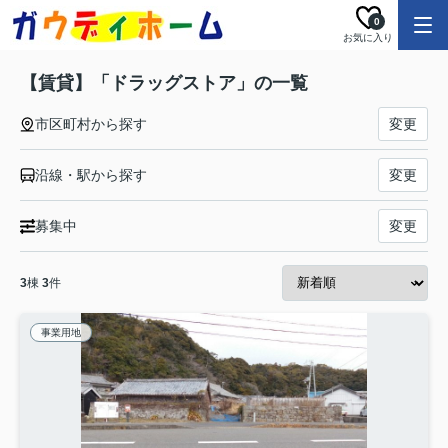
0
お気に入り
【賃貸】「ドラッグストア」の一覧
市区町村から探す
変更
沿線・駅から探す
変更
募集中
変更
3
棟
3
件
事業用地