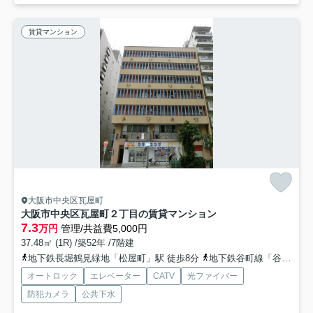
賃貸マンション
大阪市中央区瓦屋町
大阪市中央区瓦屋町２丁目の賃貸マンション
7.3
万円
管理/共益費5,000円
37.48㎡ (1R) /築52年 /7階建
地下鉄長堀鶴見緑地「松屋町」駅 徒歩8分
地下鉄谷町線「谷町九丁目」駅 徒歩11分
オートロック
エレベーター
CATV
光ファイバー
防犯カメラ
公共下水