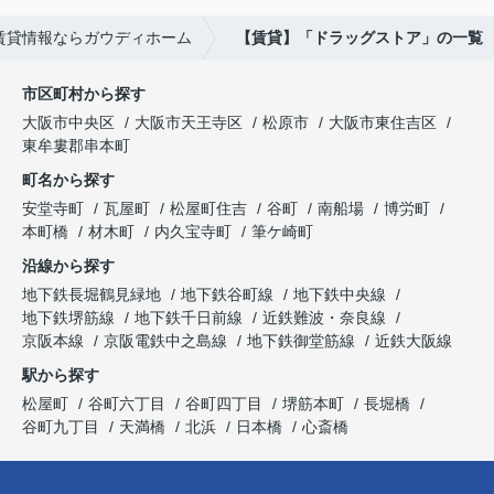
賃貸情報ならガウディホーム
【賃貸】「ドラッグストア」の一覧
市区町村から探す
大阪市中央区
大阪市天王寺区
松原市
大阪市東住吉区
東牟婁郡串本町
町名から探す
安堂寺町
瓦屋町
松屋町住吉
谷町
南船場
博労町
本町橋
材木町
内久宝寺町
筆ケ崎町
沿線から探す
地下鉄長堀鶴見緑地
地下鉄谷町線
地下鉄中央線
地下鉄堺筋線
地下鉄千日前線
近鉄難波・奈良線
京阪本線
京阪電鉄中之島線
地下鉄御堂筋線
近鉄大阪線
駅から探す
松屋町
谷町六丁目
谷町四丁目
堺筋本町
長堀橋
谷町九丁目
天満橋
北浜
日本橋
心斎橋