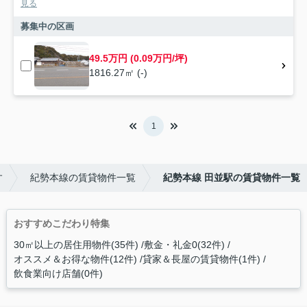
見る
募集中の区画
49.5万円 (0.09万円/坪)
1816.27㎡ (-)
1
す
紀勢本線の賃貸物件一覧
紀勢本線 田並駅の賃貸物件一覧
おすすめこだわり特集
30㎡以上の居住用物件(35件)
敷金・礼金0(32件)
オススメ＆お得な物件(12件)
貸家＆長屋の賃貸物件(1件)
飲食業向け店舗(0件)