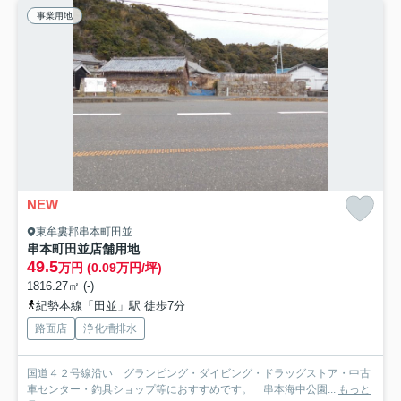
事業用地
NEW
東牟婁郡串本町田並
串本町田並店舗用地
49.5
万円 (0.09万円/坪)
1816.27㎡ (-)
紀勢本線「田並」駅 徒歩7分
路面店
浄化槽排水
国道４２号線沿い グランピング・ダイビング・ドラッグストア・中古
車センター・釣具ショップ等におすすめです。 串本海中公園...
もっと