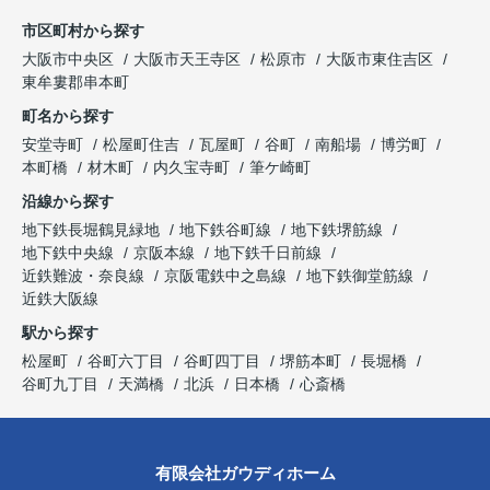
市区町村から探す
大阪市中央区
大阪市天王寺区
松原市
大阪市東住吉区
東牟婁郡串本町
町名から探す
安堂寺町
松屋町住吉
瓦屋町
谷町
南船場
博労町
本町橋
材木町
内久宝寺町
筆ケ崎町
沿線から探す
地下鉄長堀鶴見緑地
地下鉄谷町線
地下鉄堺筋線
地下鉄中央線
京阪本線
地下鉄千日前線
近鉄難波・奈良線
京阪電鉄中之島線
地下鉄御堂筋線
近鉄大阪線
駅から探す
松屋町
谷町六丁目
谷町四丁目
堺筋本町
長堀橋
谷町九丁目
天満橋
北浜
日本橋
心斎橋
有限会社ガウディホーム