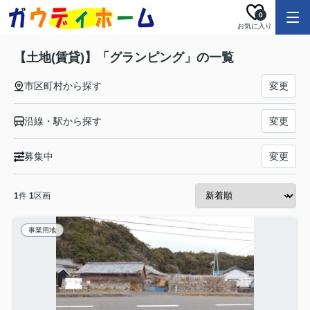
0
お気に入り
【土地(賃貸)】「グランピング」の一覧
市区町村から探す
変更
沿線・駅から探す
変更
募集中
変更
1
件
1
区画
事業用地