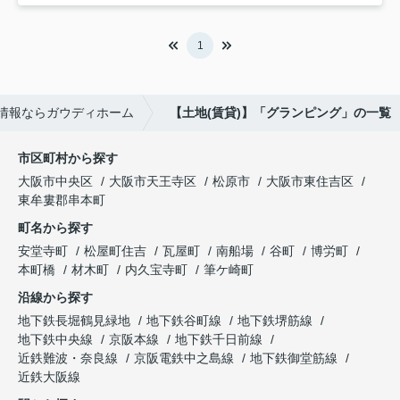
1
情報ならガウディホーム
【土地(賃貸)】「グランピング」の一覧
市区町村から探す
大阪市中央区
大阪市天王寺区
松原市
大阪市東住吉区
東牟婁郡串本町
町名から探す
安堂寺町
松屋町住吉
瓦屋町
南船場
谷町
博労町
本町橋
材木町
内久宝寺町
筆ケ崎町
沿線から探す
地下鉄長堀鶴見緑地
地下鉄谷町線
地下鉄堺筋線
地下鉄中央線
京阪本線
地下鉄千日前線
近鉄難波・奈良線
京阪電鉄中之島線
地下鉄御堂筋線
近鉄大阪線