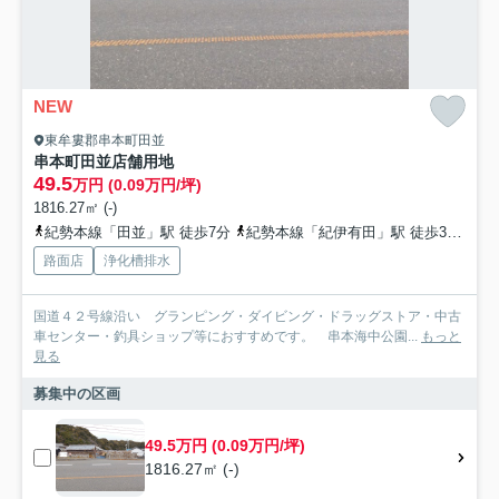
NEW
東牟婁郡串本町田並
串本町田並店舗用地
49.5
万円 (0.09万円/坪)
1816.27㎡ (-)
紀勢本線「田並」駅 徒歩7分
紀勢本線「紀伊有田」駅 徒歩38分
路面店
浄化槽排水
国道４２号線沿い グランピング・ダイビング・ドラッグストア・中古
車センター・釣具ショップ等におすすめです。 串本海中公園...
もっと
見る
募集中の区画
49.5万円 (0.09万円/坪)
1816.27㎡ (-)