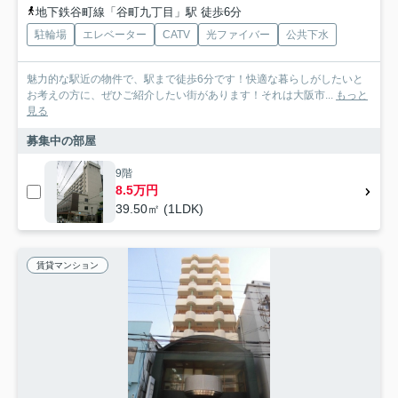
地下鉄谷町線「谷町九丁目」駅 徒歩6分
駐輪場
エレベーター
CATV
光ファイバー
公共下水
魅力的な駅近の物件で、駅まで徒歩6分です！快適な暮らしがしたいと
お考えの方に、ぜひご紹介したい街があります！それは大阪市...
もっと
見る
募集中の部屋
9階
8.5万円
39.50㎡ (1LDK)
賃貸マンション