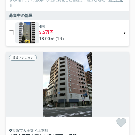
きる物件です♪大阪市中央区に特化した当社は、確かな地域...
もっと見
る
募集中の部屋
4階
3.5万円
18.00㎡ (1R)
賃貸マンション
大阪市天王寺区上本町