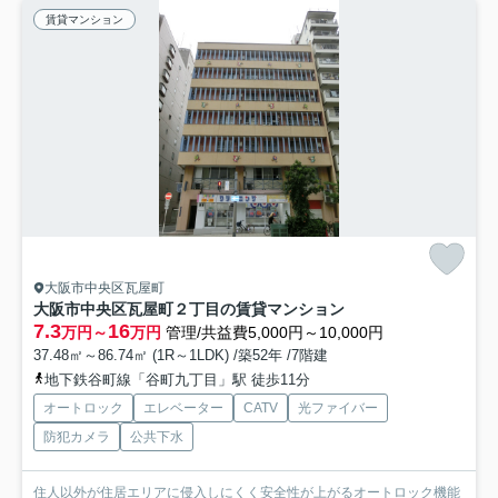
賃貸マンション
大阪市中央区瓦屋町
大阪市中央区瓦屋町２丁目の賃貸マンション
7.3
16
万円～
万円
管理/共益費5,000円～10,000円
37.48㎡～86.74㎡ (1R～1LDK) /築52年 /7階建
地下鉄谷町線「谷町九丁目」駅 徒歩11分
オートロック
エレベーター
CATV
光ファイバー
防犯カメラ
公共下水
住人以外が住居エリアに侵入しにくく安全性が上がるオートロック機能