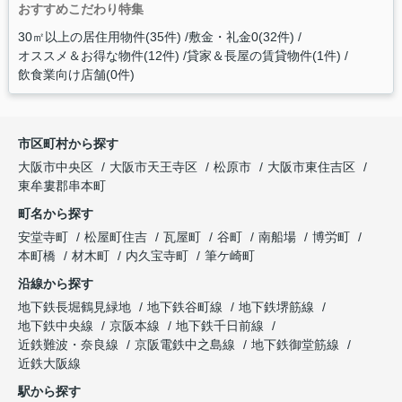
おすすめこだわり特集
30㎡以上の居住用物件(35件)
敷金・礼金0(32件)
オススメ＆お得な物件(12件)
貸家＆長屋の賃貸物件(1件)
飲食業向け店舗(0件)
市区町村から探す
大阪市中央区
大阪市天王寺区
松原市
大阪市東住吉区
東牟婁郡串本町
町名から探す
安堂寺町
松屋町住吉
瓦屋町
谷町
南船場
博労町
本町橋
材木町
内久宝寺町
筆ケ崎町
沿線から探す
地下鉄長堀鶴見緑地
地下鉄谷町線
地下鉄堺筋線
地下鉄中央線
京阪本線
地下鉄千日前線
近鉄難波・奈良線
京阪電鉄中之島線
地下鉄御堂筋線
近鉄大阪線
駅から探す