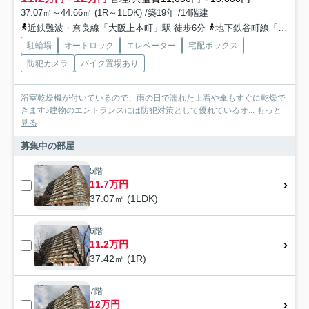
37.07㎡～44.66㎡ (1R～1LDK) /築19年 /14階建
近鉄難波・奈良線「大阪上本町」駅 徒歩6分
地下鉄谷町線「谷町九丁目」駅 徒歩8分
駐輪場
オートロック
エレベーター
宅配ボックス
防犯カメラ
バイク置場あり
浴室乾燥機が付いているので、雨の日で濡れた上着や傘もすぐに乾燥で
きます♪建物のエントランスには防犯対策として優れているオ...
もっと
見る
募集中の部屋
5階
11.7万円
37.07㎡ (1LDK)
6階
11.2万円
37.42㎡ (1R)
7階
12万円