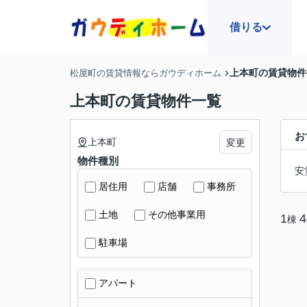
借りる
上本町の賃貸物件
松屋町の賃貸情報ならガウディホーム
上本町の賃貸物件一覧
お
上本町
変更
物件種別
安
居住用
店舗
事務所
土地
その他事業用
1
4
棟
駐車場
アパート