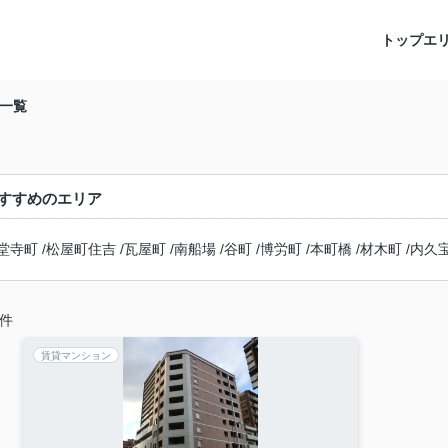
トップ
エ
一覧
すすめのエリア
堂寺町
/
松屋町住吉
/
瓦屋町
/
南船場
/
谷町
/
博労町
/
本町橋
/
材木町
/
内久
件
賃貸マンション