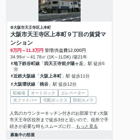
大阪市天王寺区
上本町
大阪市天王寺区上本町９丁目の賃貸マ
ンション
9
万円～
11.3
万円
管理/共益費12,000円
34.99㎡～41.78㎡ (1K～1LDK) /築21年
地下鉄谷町線
「
四天王寺前夕陽ヶ丘
」駅 徒歩5
分
近鉄大阪線
「
大阪上本町
」駅 徒歩11分
大阪環状線
「
桃谷
」駅 徒歩12分
駐輪場
オートロック
エレベーター
光ファイバー
宅配ボックス
防犯カメラ
人気のカウンターキッチン付きのお部屋です♪大阪
市天王寺区役所まで徒歩3分と近いので、役所で手
続きが必要な時もスムーズに行...
もっと見る
募集中の部屋