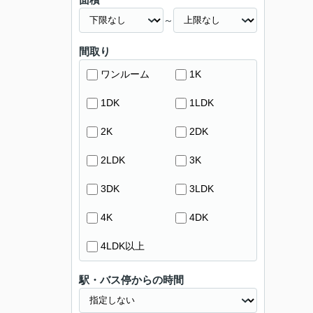
～
間取り
ワンルーム
1K
1DK
1LDK
2K
2DK
2LDK
3K
3DK
3LDK
4K
4DK
4LDK以上
駅・バス停からの時間