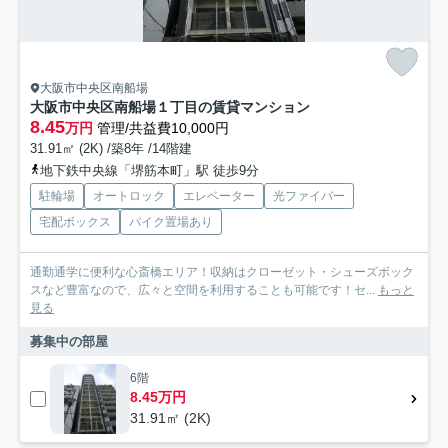
大阪市中央区南船場
大阪市中央区南船場１丁目の賃貸マンション
8.45
万円
管理/共益費10,000円
31.91㎡ (2K) /築8年 /14階建
地下鉄中央線「堺筋本町」駅 徒歩9分
駐輪場
オートロック
エレベーター
光ファイバー
宅配ボックス
バイク置場あり
通勤通学に便利な心斎橋エリア！収納はクローゼット・シューズボック
スなど豊富なので、広々と空間を利用することも可能です！セ...
もっと
見る
募集中の部屋
6階
8.45万円
31.91㎡ (2K)