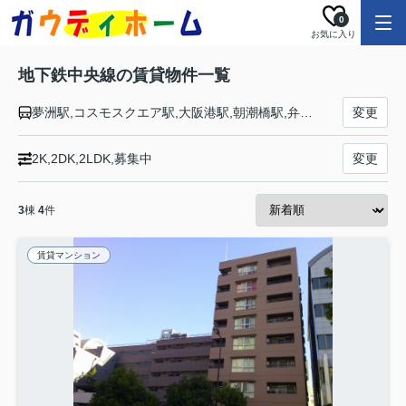
0
お気に入り
地下鉄中央線の賃貸物件一覧
夢洲駅,コスモスクエア駅,大阪港駅,朝潮橋駅,弁天町駅,九条駅,阿波座駅,本町駅,堺筋本町駅,谷町四丁目駅,森ノ宮駅,緑橋駅,深江橋駅,高井田中央駅,長田駅
変更
2K,2DK,2LDK,募集中
変更
3
棟
4
件
賃貸マンション