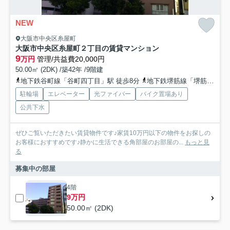
NEW
大阪市中央区糸屋町
大阪市中央区糸屋町２丁目の賃貸マンション
9
万円
管理/共益費20,000円
50.00㎡ (2DK) /築42年 /9階建
地下鉄谷町線「谷町四丁目」駅 徒歩8分
地下鉄堺筋線「堺筋本町」駅 徒歩8分
駐輪場
エレベーター
光ファイバー
バイク置場あり
公共下水
ぜひご覧いただきたい賃貸物件です♪家賃10万円以下の物件をお探しの
お客様におすすめです♪静かに生活できる角部屋のお部屋の...
もっと見
る
募集中の部屋
4階
9万円
50.00㎡ (2DK)