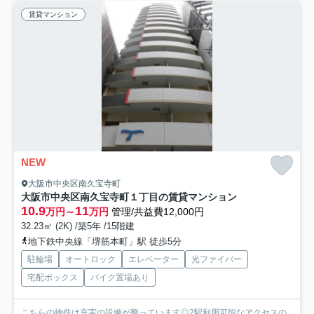
賃貸マンション
NEW
大阪市中央区南久宝寺町
大阪市中央区南久宝寺町１丁目の賃貸マンション
10.9
11
万円～
万円
管理/共益費12,000円
32.23㎡ (2K) /築5年 /15階建
地下鉄中央線「堺筋本町」駅 徒歩5分
駐輪場
オートロック
エレベーター
光ファイバー
宅配ボックス
バイク置場あり
こちらの物件は充実の設備が整っています◎2駅利用可能なアクセスの