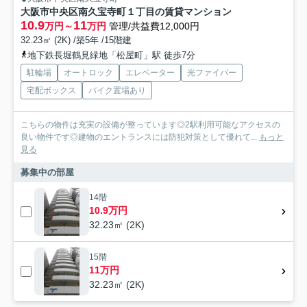
大阪市中央区南久宝寺町１丁目の賃貸マンション
10.9
11
万円～
万円
管理/共益費12,000円
32.23㎡ (2K) /築5年 /15階建
地下鉄長堀鶴見緑地「松屋町」駅 徒歩7分
駐輪場
オートロック
エレベーター
光ファイバー
宅配ボックス
バイク置場あり
こちらの物件は充実の設備が整っています◎2駅利用可能なアクセスの
良い物件です◎建物のエントランスには防犯対策として優れて...
もっと
見る
募集中の部屋
14階
10.9万円
32.23㎡ (2K)
15階
11万円
32.23㎡ (2K)