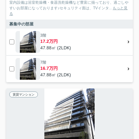
室内設備は浴室乾燥機・食器洗乾燥機など豊富に揃っており、過ごしや
すいお部屋になっております♪セキュリティ面は、TVインタ...
もっと見
る
募集中の部屋
3階
17.2万円
47.88㎡ (2LDK)
7階
16.7万円
47.88㎡ (2LDK)
賃貸マンション