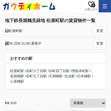
0
お気に入り
地下鉄長堀鶴見緑地 松屋町駅の賃貸物件一覧
松屋町駅
変更
2K,2DK,2LDK,募集中
変更
おすすめの駅
松屋町駅
/
谷町六丁目駅
/
谷町四丁目駅
/
堺筋本町駅
/
長堀橋駅
/
谷町九丁目駅
/
天満橋駅
/
北浜駅
/
日本橋駅
/
心斎橋駅
6
棟
11
件