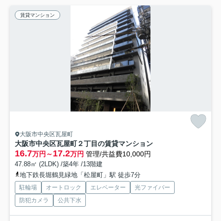
賃貸マンション
大阪市中央区瓦屋町
大阪市中央区瓦屋町２丁目の賃貸マンション
16.7
17.2
万円～
万円
管理/共益費10,000円
47.88㎡ (2LDK) /築4年 /13階建
地下鉄長堀鶴見緑地「松屋町」駅 徒歩7分
駐輪場
オートロック
エレベーター
光ファイバー
防犯カメラ
公共下水