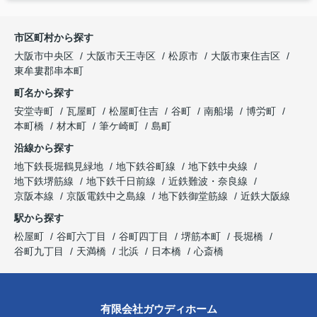
市区町村から探す
大阪市中央区
大阪市天王寺区
松原市
大阪市東住吉区
東牟婁郡串本町
町名から探す
安堂寺町
瓦屋町
松屋町住吉
谷町
南船場
博労町
本町橋
材木町
筆ケ崎町
島町
沿線から探す
地下鉄長堀鶴見緑地
地下鉄谷町線
地下鉄中央線
地下鉄堺筋線
地下鉄千日前線
近鉄難波・奈良線
京阪本線
京阪電鉄中之島線
地下鉄御堂筋線
近鉄大阪線
駅から探す
松屋町
谷町六丁目
谷町四丁目
堺筋本町
長堀橋
谷町九丁目
天満橋
北浜
日本橋
心斎橋
有限会社ガウディホーム