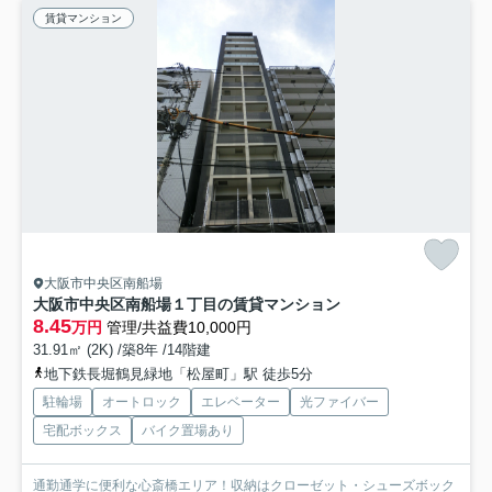
賃貸マンション
大阪市中央区南船場
大阪市中央区南船場１丁目の賃貸マンション
8.45
万円
管理/共益費10,000円
31.91㎡ (2K) /築8年 /14階建
地下鉄長堀鶴見緑地「松屋町」駅 徒歩5分
駐輪場
オートロック
エレベーター
光ファイバー
宅配ボックス
バイク置場あり
通勤通学に便利な心斎橋エリア！収納はクローゼット・シューズボック