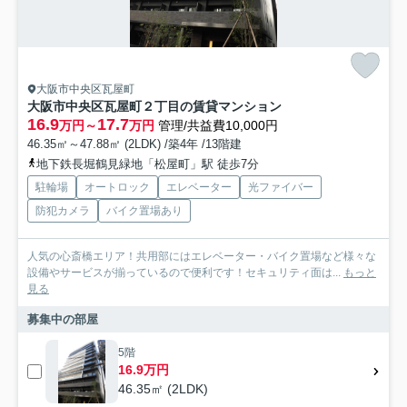
大阪市中央区瓦屋町
大阪市中央区瓦屋町２丁目の賃貸マンション
16.9
17.7
万円～
万円
管理/共益費10,000円
46.35㎡～47.88㎡ (2LDK) /築4年 /13階建
地下鉄長堀鶴見緑地「松屋町」駅 徒歩7分
駐輪場
オートロック
エレベーター
光ファイバー
防犯カメラ
バイク置場あり
人気の心斎橋エリア！共用部にはエレベーター・バイク置場など様々な
設備やサービスが揃っているので便利です！セキュリティ面は...
もっと
見る
募集中の部屋
5階
16.9万円
46.35㎡ (2LDK)