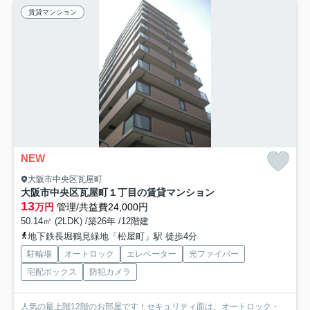
賃貸マンション
NEW
大阪市中央区瓦屋町
大阪市中央区瓦屋町１丁目の賃貸マンション
13
万円
管理/共益費24,000円
50.14㎡ (2LDK) /築26年 /12階建
地下鉄長堀鶴見緑地「松屋町」駅 徒歩4分
駐輪場
オートロック
エレベーター
光ファイバー
宅配ボックス
防犯カメラ
人気の最上階12階のお部屋です！セキュリティ面は、オートロック・