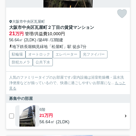
大阪市中央区瓦屋町
大阪市中央区瓦屋町２丁目の賃貸マンション
21
万円
管理/共益費10,000円
56.64㎡ (2LDK) /築4年 /13階建
地下鉄長堀鶴見緑地「松屋町」駅 徒歩7分
駐輪場
オートロック
エレベーター
光ファイバー
防犯カメラ
公共下水
人気のファミリータイプのお部屋です♪室内設備は浴室乾燥機・温水洗
浄便座などが揃っているので、快適に過ごしやすいお部屋にな...
もっと
見る
募集中の部屋
6階
21万円
56.64㎡ (2LDK)