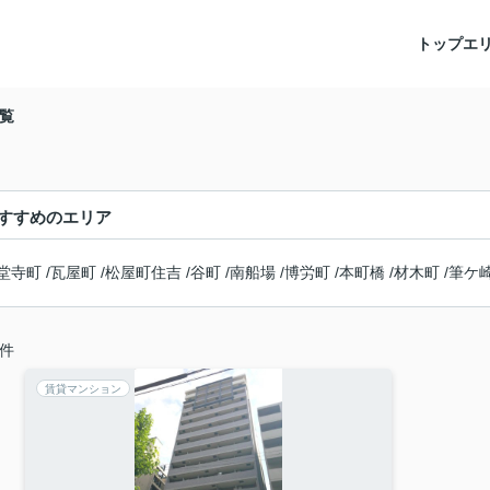
トップ
エ
覧
すすめのエリア
堂寺町
/
瓦屋町
/
松屋町住吉
/
谷町
/
南船場
/
博労町
/
本町橋
/
材木町
/
筆ケ
件
賃貸マンション