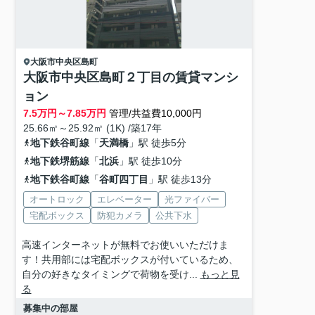
大阪市中央区
島町
大阪市中央区島町２丁目の賃貸マンシ
ョン
7.5
万円～
7.85
万円
管理/共益費10,000円
25.66㎡～25.92㎡ (1K) /築17年
地下鉄谷町線
「
天満橋
」駅 徒歩5分
地下鉄堺筋線
「
北浜
」駅 徒歩10分
地下鉄谷町線
「
谷町四丁目
」駅 徒歩13分
オートロック
エレベーター
光ファイバー
宅配ボックス
防犯カメラ
公共下水
高速インターネットが無料でお使いいただけま
す！共用部には宅配ボックスが付いているため、
自分の好きなタイミングで荷物を受け...
もっと見
る
募集中の部屋