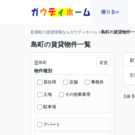
借りる
島町の賃貸物件一
松屋町の賃貸情報ならガウディホーム
島町の賃貸物件一覧
お
島町
変更
物件種別
安
居住用
店舗
事務所
土地
その他事業用
1
6
棟
駐車場
アパート