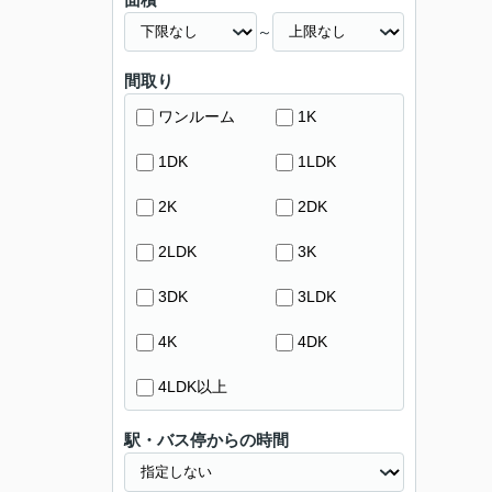
～
間取り
ワンルーム
1K
1DK
1LDK
2K
2DK
2LDK
3K
3DK
3LDK
4K
4DK
4LDK以上
駅・バス停からの時間