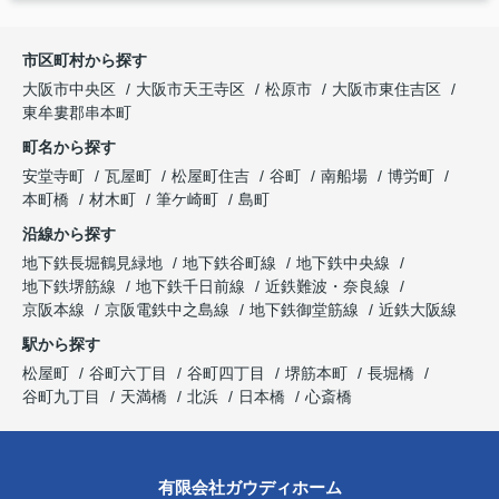
市区町村から探す
大阪市中央区
大阪市天王寺区
松原市
大阪市東住吉区
東牟婁郡串本町
町名から探す
安堂寺町
瓦屋町
松屋町住吉
谷町
南船場
博労町
本町橋
材木町
筆ケ崎町
島町
沿線から探す
地下鉄長堀鶴見緑地
地下鉄谷町線
地下鉄中央線
地下鉄堺筋線
地下鉄千日前線
近鉄難波・奈良線
京阪本線
京阪電鉄中之島線
地下鉄御堂筋線
近鉄大阪線
駅から探す
松屋町
谷町六丁目
谷町四丁目
堺筋本町
長堀橋
谷町九丁目
天満橋
北浜
日本橋
心斎橋
有限会社ガウディホーム