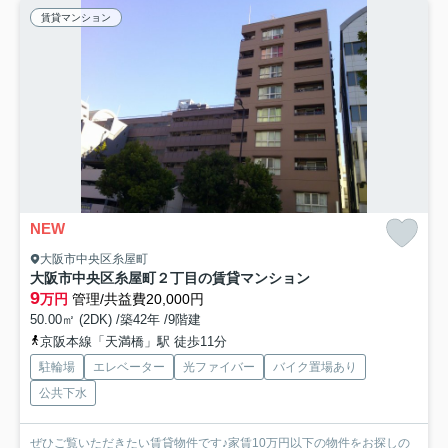
賃貸マンション
NEW
大阪市中央区糸屋町
大阪市中央区糸屋町２丁目の賃貸マンション
9
万円
管理/共益費20,000円
50.00㎡ (2DK) /築42年 /9階建
京阪本線「天満橋」駅 徒歩11分
駐輪場
エレベーター
光ファイバー
バイク置場あり
公共下水
ぜひご覧いただきたい賃貸物件です♪家賃10万円以下の物件をお探しの