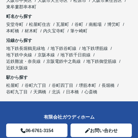
大阪市中央区
大阪市天王寺区
松原市
大阪市東住吉区
東牟婁郡串本町
町名から探す
安堂寺町
松屋町住吉
瓦屋町
谷町
南船場
博労町
本町橋
材木町
内久宝寺町
筆ケ崎町
沿線から探す
地下鉄長堀鶴見緑地
地下鉄谷町線
地下鉄堺筋線
地下鉄中央線
京阪本線
地下鉄千日前線
近鉄難波・奈良線
京阪電鉄中之島線
地下鉄御堂筋線
近鉄大阪線
駅から探す
松屋町
谷町六丁目
谷町四丁目
堺筋本町
長堀橋
谷町九丁目
天満橋
北浜
日本橋
心斎橋
有限会社ガウディホーム
06-6761-3154
お問い合わせ