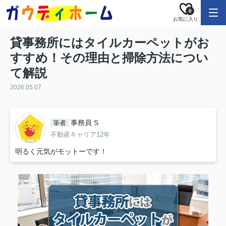
0
お気に入り
貸事務所にはタイルカーペットがお
すすめ！その理由と掃除方法につい
て解説
2026.05.07
事務員 S
筆者
不動産キャリア12年
明るく元気がモットーです！