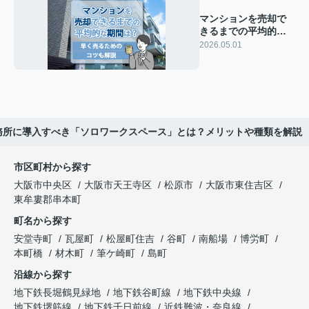
マンションを売却で
きるまでの平均的な
期間は？早く売るた
2026.05.01
めのコツも解説
務所に導入すべき「ソロワークスペース」とは？メリットや種類を解説
市区町村から探す
大阪市中央区
大阪市天王寺区
松原市
大阪市東住吉区
東牟婁郡串本町
町名から探す
安堂寺町
瓦屋町
松屋町住吉
谷町
南船場
博労町
本町橋
材木町
筆ケ崎町
島町
沿線から探す
地下鉄長堀鶴見緑地
地下鉄谷町線
地下鉄中央線
地下鉄堺筋線
地下鉄千日前線
近鉄難波・奈良線