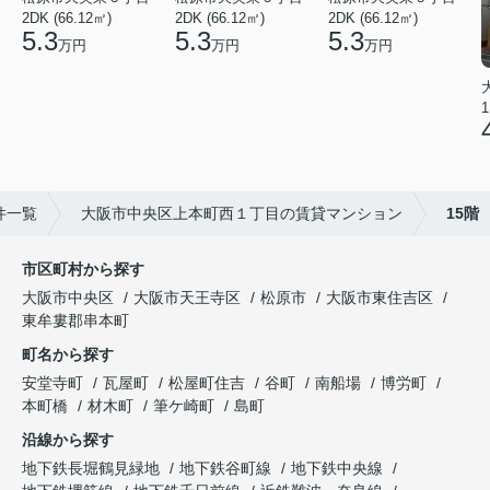
2DK (66.12㎡)
2DK (66.12㎡)
2DK (66.12㎡)
5.3
5.3
5.3
万円
万円
万円
1
件一覧
大阪市中央区上本町西１丁目の賃貸マンション
15階
市区町村から探す
大阪市中央区
大阪市天王寺区
松原市
大阪市東住吉区
東牟婁郡串本町
町名から探す
安堂寺町
瓦屋町
松屋町住吉
谷町
南船場
博労町
本町橋
材木町
筆ケ崎町
島町
沿線から探す
地下鉄長堀鶴見緑地
地下鉄谷町線
地下鉄中央線