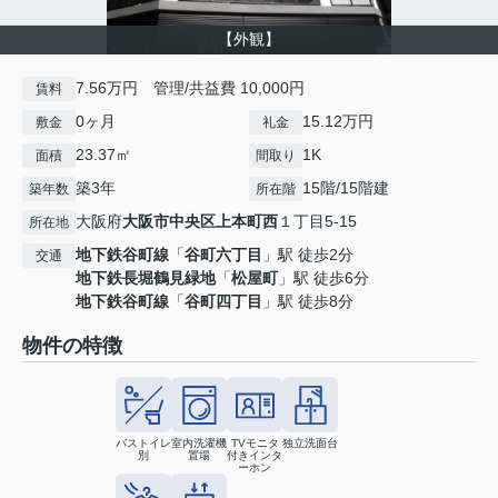
【外観】
7.56万円 管理/共益費 10,000円
賃料
0ヶ月
15.12万円
敷金
礼金
23.37㎡
1K
面積
間取り
築3年
15階/15階建
築年数
所在階
大阪府
大阪市中央区
上本町西
１丁目5-15
所在地
地下鉄谷町線
「
谷町六丁目
」駅 徒歩2分
交通
地下鉄長堀鶴見緑地
「
松屋町
」駅 徒歩6分
地下鉄谷町線
「
谷町四丁目
」駅 徒歩8分
物件の特徴
バストイレ
室内洗濯機
TVモニタ
独立洗面台
別
置場
付きインタ
ーホン