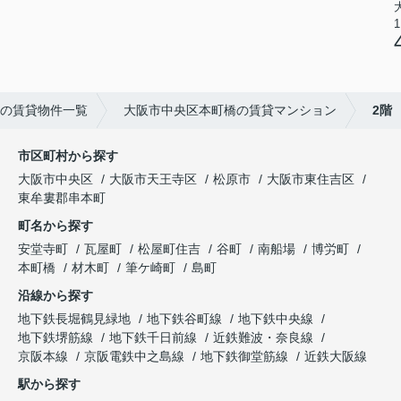
1
の賃貸物件一覧
大阪市中央区本町橋の賃貸マンション
2階
市区町村から探す
大阪市中央区
大阪市天王寺区
松原市
大阪市東住吉区
東牟婁郡串本町
町名から探す
安堂寺町
瓦屋町
松屋町住吉
谷町
南船場
博労町
本町橋
材木町
筆ケ崎町
島町
沿線から探す
地下鉄長堀鶴見緑地
地下鉄谷町線
地下鉄中央線
地下鉄堺筋線
地下鉄千日前線
近鉄難波・奈良線
京阪本線
京阪電鉄中之島線
地下鉄御堂筋線
近鉄大阪線
駅から探す