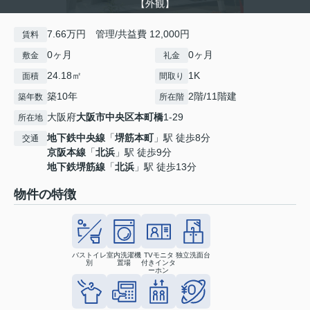
【外観】
7.66万円 管理/共益費 12,000円
賃料
0ヶ月
0ヶ月
敷金
礼金
24.18㎡
1K
面積
間取り
築10年
2階/11階建
築年数
所在階
大阪府
大阪市中央区
本町橋
1-29
所在地
地下鉄中央線
「
堺筋本町
」駅 徒歩8分
交通
京阪本線
「
北浜
」駅 徒歩9分
地下鉄堺筋線
「
北浜
」駅 徒歩13分
物件の特徴
バストイレ
室内洗濯機
TVモニタ
独立洗面台
別
置場
付きインタ
ーホン