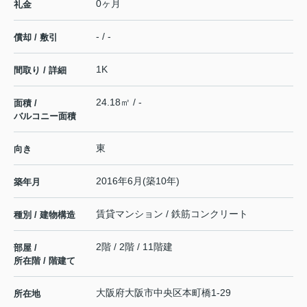
0ヶ月
礼金
- / -
償却 / 敷引
1K
間取り / 詳細
24.18㎡ / -
面積 /
バルコニー面積
東
向き
2016年6月(築10年)
築年月
賃貸マンション / 鉄筋コンクリート
種別 / 建物構造
2階 / 2階 / 11階建
部屋 /
所在階 / 階建て
大阪府
大阪市中央区
本町橋
1-29
所在地