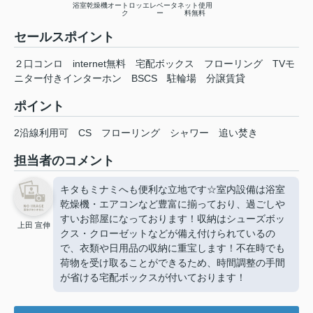
浴室乾燥機
オートロッ
エレベータ
ネット使用
ク
ー
料無料
セールスポイント
２口コンロ internet無料 宅配ボックス フローリング TVモ
ニター付きインターホン BSCS 駐輪場 分譲賃貸
ポイント
2沿線利用可
CS
フローリング
シャワー
追い焚き
担当者のコメント
キタもミナミへも便利な立地です☆室内設備は浴室
乾燥機・エアコンなど豊富に揃っており、過ごしや
すいお部屋になっております！収納はシューズボッ
上田 宣伸
クス・クローゼットなどが備え付けられているの
で、衣類や日用品の収納に重宝します！不在時でも
荷物を受け取ることができるため、時間調整の手間
が省ける宅配ボックスが付いております！