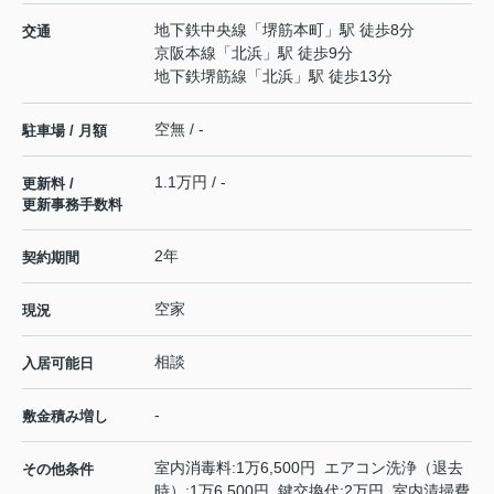
地下鉄中央線
「
堺筋本町
」駅 徒歩8分
交通
京阪本線
「
北浜
」駅 徒歩9分
地下鉄堺筋線
「
北浜
」駅 徒歩13分
空無 / -
駐車場 / 月額
1.1万円 / -
更新料 /
更新事務手数料
2年
契約期間
空家
現況
相談
入居可能日
-
敷金積み増し
室内消毒料:1万6,500円 エアコン洗浄（退去
その他条件
時）:1万6,500円 鍵交換代:2万円 室内清掃費