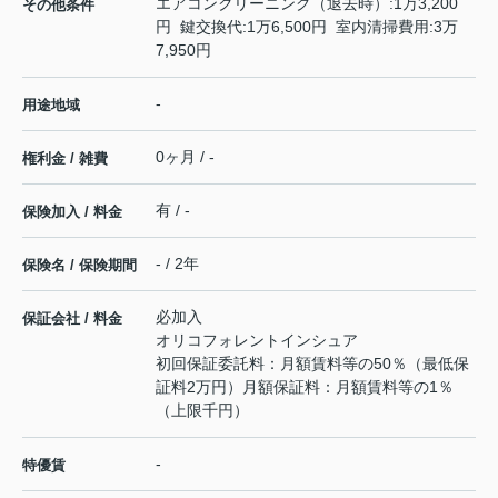
エアコンクリーニング（退去時）:1万3,200
その他条件
円 鍵交換代:1万6,500円 室内清掃費用:3万
7,950円
-
用途地域
0ヶ月 / -
権利金 / 雑費
有 / -
保険加入 / 料金
- / 2年
保険名 / 保険期間
必加入
保証会社 / 料金
オリコフォレントインシュア
初回保証委託料：月額賃料等の50％（最低保
証料2万円）月額保証料：月額賃料等の1％
（上限千円）
-
特優賃