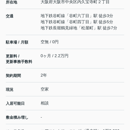
大阪府
大阪市中央区
内久宝寺町
２丁目
所在地
地下鉄谷町線
「
谷町六丁目
」駅 徒歩3分
交通
地下鉄谷町線
「
谷町四丁目
」駅 徒歩5分
地下鉄長堀鶴見緑地
「
松屋町
」駅 徒歩7分
空無 / 0円
駐車場 / 月額
0ヶ月 / 2.2万円
更新料 /
更新事務手数料
2年
契約期間
空家
現況
相談
入居可能日
-
敷金積み増し