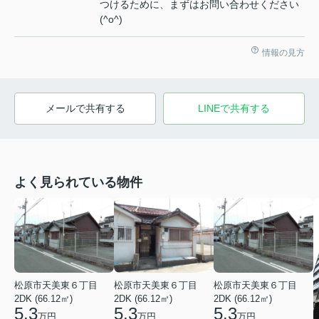
つけるために、まずはお問い合わせください
(^o^)
情報の見方
メールで共有する
LINEで共有する
よく見られている物件
松原市天美東６丁目
松原市天美東６丁目
松原市天美東６丁目
2DK (66.12㎡)
2DK (66.12㎡)
2DK (66.12㎡)
5.3
5.3
5.3
万円
万円
万円