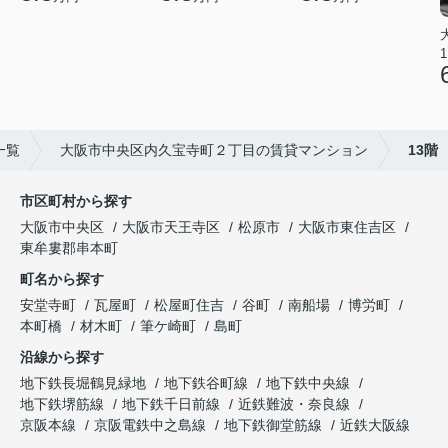
1
一覧
大阪市中央区内久宝寺町２丁目の賃貸マンション
13階
市区町村から探す
大阪市中央区
大阪市天王寺区
松原市
大阪市東住吉区
東牟婁郡串本町
町名から探す
安堂寺町
瓦屋町
松屋町住吉
谷町
南船場
博労町
本町橋
材木町
筆ケ崎町
島町
沿線から探す
地下鉄長堀鶴見緑地
地下鉄谷町線
地下鉄中央線
地下鉄堺筋線
地下鉄千日前線
近鉄難波・奈良線
京阪本線
京阪電鉄中之島線
地下鉄御堂筋線
近鉄大阪線