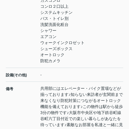
ガスコンロ
コンロ２口以上
システムキッチン
バス・トイレ別
洗髪洗面化粧台
シャワー
エアコン
ウォークインクロゼット
シューズボックス
オートロック
防犯カメラ
-
設備(その他)
共用部にはエレベーター・バイク置場などが
備考
揃っております♪知らない来訪者が玄関前まで
来なくなり防犯対策につながるオートロック
機能を備えております♪この物件は駅から徒歩
3分の物件です♪大阪市中央区や地下鉄谷町線
谷町六丁目付近での楽しい暮らしがあなたを
待っています♪素敵なお部屋を私達と一緒に見