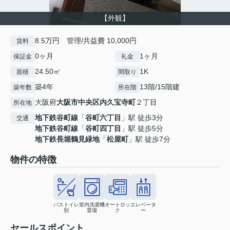
【外観】
8.5万円 管理/共益費 10,000円
賃料
0ヶ月
1ヶ月
保証金
礼金
24.50㎡
1K
面積
間取り
築4年
13階/15階建
築年数
所在階
大阪府
大阪市中央区
内久宝寺町
２丁目
所在地
地下鉄谷町線
「
谷町六丁目
」駅 徒歩3分
交通
地下鉄谷町線
「
谷町四丁目
」駅 徒歩5分
地下鉄長堀鶴見緑地
「
松屋町
」駅 徒歩7分
物件の特徴
バストイレ
室内洗濯機
オートロッ
エレベータ
別
置場
ク
ー
セールスポイント