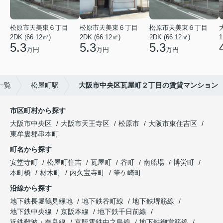
松原市天美東６丁目
松原市天美東６丁目
松原市天美東６丁目
2DK (66.12㎡)
2DK (66.12㎡)
2DK (66.12㎡)
1
5.3
5.3
5.3
万円
万円
万円
一覧
松屋町駅
大阪市中央区瓦屋町２丁目の賃貸マンション
市区町村から探す
大阪市中央区
大阪市天王寺区
松原市
大阪市東住吉区
東牟婁郡串本町
町名から探す
安堂寺町
松屋町住吉
瓦屋町
谷町
南船場
博労町
本町橋
材木町
内久宝寺町
筆ケ崎町
沿線から探す
地下鉄長堀鶴見緑地
地下鉄谷町線
地下鉄堺筋線
地下鉄中央線
京阪本線
地下鉄千日前線
近鉄難波・奈良線
京阪電鉄中之島線
地下鉄御堂筋線