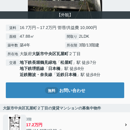
【外観】
16.7万円～17.2万円 管理/共益費 10,000円
賃料
47.88㎡
2LDK
面積
間取り
築4年
3階/13階建
築年数
所在階
大阪府
大阪市中央区
瓦屋町
２丁目
所在地
地下鉄長堀鶴見緑地
「
松屋町
」駅 徒歩7分
交通
地下鉄堺筋線
「
日本橋
」駅 徒歩8分
近鉄難波・奈良線
「
近鉄日本橋
」駅 徒歩8分
お問い合わせ
無料
大阪市中央区瓦屋町２丁目の賃貸マンションの募集中物件
3階
17.2万円