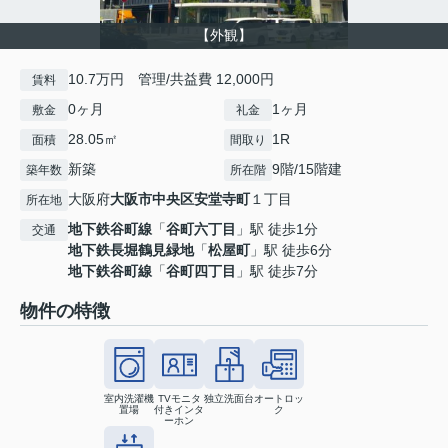
【外観】
10.7万円 管理/共益費 12,000円
賃料
0ヶ月
1ヶ月
敷金
礼金
28.05㎡
1R
面積
間取り
新築
9階/15階建
築年数
所在階
大阪府
大阪市中央区
安堂寺町
１丁目
所在地
地下鉄谷町線
「
谷町六丁目
」駅 徒歩1分
交通
地下鉄長堀鶴見緑地
「
松屋町
」駅 徒歩6分
地下鉄谷町線
「
谷町四丁目
」駅 徒歩7分
物件の特徴
室内洗濯機
TVモニタ
独立洗面台
オートロッ
置場
付きインタ
ク
ーホン