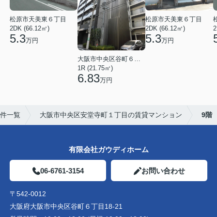
松原市天美東６丁目
松原市天美東６丁目
2DK (66.12㎡)
2DK (66.12㎡)
2
5.3
5.3
万円
万円
大阪市中央区谷町６丁目
1R (21.75㎡)
6.83
万円
件一覧
大阪市中央区安堂寺町１丁目の賃貸マンション
9階
有限会社ガウディホーム
06-6761-3154
お問い合わせ
〒542-0012
大阪府大阪市中央区谷町６丁目18-21