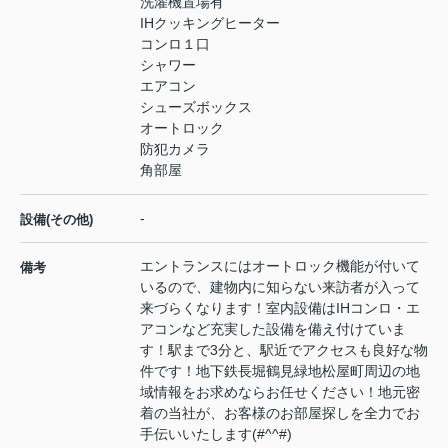
洗濯機置場有
IHクッキングヒーター
コンロ１口
シャワー
エアコン
シューズボックス
オートロック
防犯カメラ
角部屋
-
設備(その他)
エントランスにはオートロック機能が付いて
備考
いるので、建物内に知らない来訪者が入って
来づらくなります！室内設備はIHコンロ・エ
アコンなど充実した設備を備え付けていま
す！駅まで3分と、駅近でアクセスも良好な物
件です！地下鉄長堀鶴見緑地松屋町周辺の地
域情報をお求めならお任せください！地元密
着の当社が、お客様のお部屋探しを全力でお
手伝いいたします(#^^#)