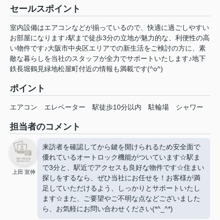
セールスポイント
室内設備はエアコンなどが揃っているので、快適に過ごしやすい
お部屋になります♪駅まで徒歩3分の立地が魅力的な、利便性の高
い物件です♪大阪市中央区エリアでの新生活をご検討の方に、素
敵な暮らしを当社のスタッフが全力でサポートいたします♪地下
鉄長堀鶴見緑地松屋町付近の情報も満載です(^o^)
ポイント
エアコン
エレベーター
駅徒歩10分以内
駐輪場
シャワー
担当者のコメント
来訪者を確認してから鍵を開けられるため安全面で
優れているオートロック機能がついています☆駅ま
で3分と、駅近でアクセスも良好な物件です☆住まい
上田 宣伸
探しをするなら、ぜひ当社にお任せを！お客様が満
足していただけるよう、しっかりとサポートいたし
ます☆また、ご要望やご不明な点などございました
ら、お気軽にお問い合わせください(*^_^*)