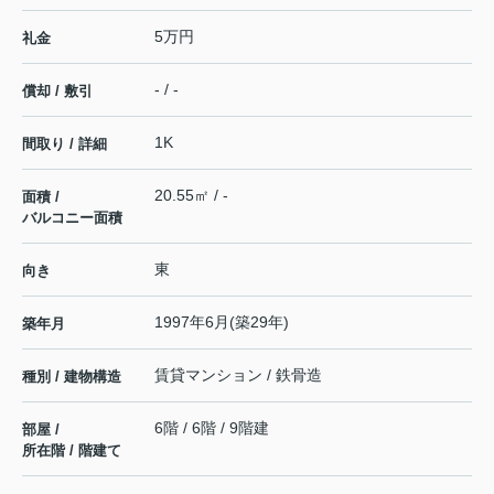
5万円
礼金
- / -
償却 / 敷引
1K
間取り / 詳細
20.55㎡ / -
面積 /
バルコニー面積
東
向き
1997年6月(築29年)
築年月
賃貸マンション / 鉄骨造
種別 / 建物構造
6階 / 6階 / 9階建
部屋 /
所在階 / 階建て