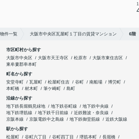
1
物件一覧
大阪市中央区瓦屋町１丁目の賃貸マンション
6階
市区町村から探す
大阪市中央区
大阪市天王寺区
松原市
大阪市東住吉区
東牟婁郡串本町
町名から探す
安堂寺町
瓦屋町
松屋町住吉
谷町
南船場
博労町
本町橋
材木町
筆ケ崎町
島町
沿線から探す
地下鉄長堀鶴見緑地
地下鉄谷町線
地下鉄中央線
地下鉄堺筋線
地下鉄千日前線
近鉄難波・奈良線
京阪本線
京阪電鉄中之島線
地下鉄御堂筋線
近鉄大阪線
駅から探す
松屋町
谷町六丁目
谷町四丁目
堺筋本町
長堀橋