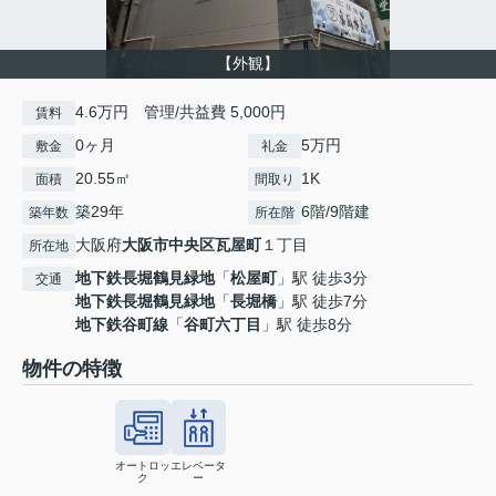
【外観】
4.6万円 管理/共益費 5,000円
賃料
0ヶ月
5万円
敷金
礼金
20.55㎡
1K
面積
間取り
築29年
6階/9階建
築年数
所在階
大阪府
大阪市中央区
瓦屋町
１丁目
所在地
地下鉄長堀鶴見緑地
「
松屋町
」駅 徒歩3分
交通
地下鉄長堀鶴見緑地
「
長堀橋
」駅 徒歩7分
地下鉄谷町線
「
谷町六丁目
」駅 徒歩8分
物件の特徴
オートロッ
エレベータ
ク
ー