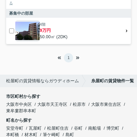
る
募集中の部屋
4階
9万円
50.00㎡ (2DK)
1
松屋町の賃貸情報ならガウディホーム
糸屋町の賃貸物件一覧
市区町村から探す
大阪市中央区
大阪市天王寺区
松原市
大阪市東住吉区
東牟婁郡串本町
町名から探す
安堂寺町
瓦屋町
松屋町住吉
谷町
南船場
博労町
本町橋
材木町
筆ケ崎町
島町