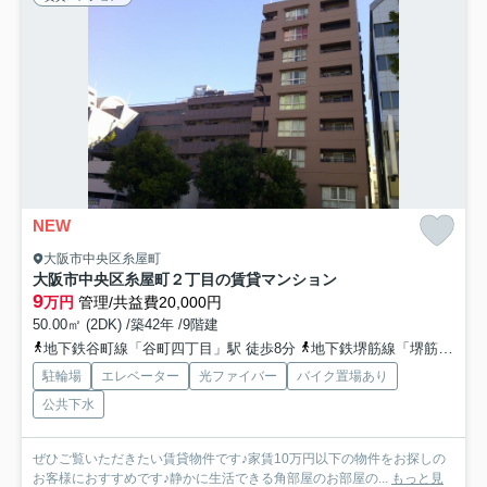
NEW
大阪市中央区糸屋町
大阪市中央区糸屋町２丁目の賃貸マンション
9
万円
管理/共益費20,000円
50.00㎡ (2DK) /築42年 /9階建
地下鉄谷町線「谷町四丁目」駅 徒歩8分
地下鉄堺筋線「堺筋本町」駅 徒歩8分
駐輪場
エレベーター
光ファイバー
バイク置場あり
公共下水
ぜひご覧いただきたい賃貸物件です♪家賃10万円以下の物件をお探しの
お客様におすすめです♪静かに生活できる角部屋のお部屋の...
もっと見