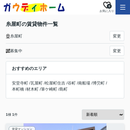
0
お気に入り
糸屋町の賃貸物件一覧
糸屋町
変更
募集中
変更
おすすめのエリア
安堂寺町
/
瓦屋町
/
松屋町住吉
/
谷町
/
南船場
/
博労町
/
本町橋
/
材木町
/
筆ケ崎町
/
島町
1
棟
1
件
賃貸マンション