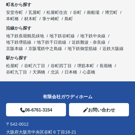
町名から探す
安堂寺町
瓦屋町
松屋町住吉
谷町
南船場
博労町
本町橋
材木町
筆ケ崎町
島町
沿線から探す
地下鉄長堀鶴見緑地
地下鉄谷町線
地下鉄中央線
地下鉄堺筋線
地下鉄千日前線
近鉄難波・奈良線
京阪本線
京阪電鉄中之島線
地下鉄御堂筋線
近鉄大阪線
駅から探す
松屋町
谷町六丁目
谷町四丁目
堺筋本町
長堀橋
谷町九丁目
天満橋
北浜
日本橋
心斎橋
有限会社ガウディホーム
06-6761-3154
お問い合わせ
〒542-0012
大阪府大阪市中央区谷町６丁目18-21