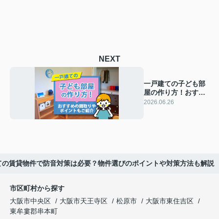
NEXT
一戸建ての子ども部
屋の作り方！おすす
めの間取りやポイン
2026.06.26
トもご紹介
ての賃貸物件で防音対策は必要？物件選びのポイントや対策方法も解説
市区町村から探す
大阪市中央区
大阪市天王寺区
松原市
大阪市東住吉区
東牟婁郡串本町