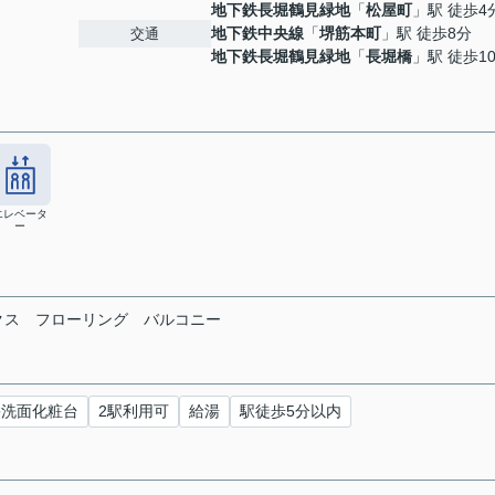
地下鉄長堀鶴見緑地
「
松屋町
」駅 徒歩4
地下鉄中央線
「
堺筋本町
」駅 徒歩8分
交通
地下鉄長堀鶴見緑地
「
長堀橋
」駅 徒歩1
エレベータ
ー
クス フローリング バルコニー
髪洗面化粧台
2駅利用可
給湯
駅徒歩5分以内