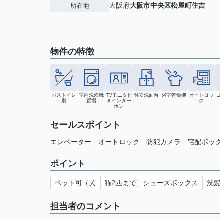
大阪府
大阪市中央区
松屋町住吉
所在地
物件の特徴
バストイレ
室内洗濯機
TVモニタ付
独立洗面台
浴室乾燥機
オートロッ
別
置場
きインター
ク
ホン
セールスポイント
エレベーター オートロック 防犯カメラ 宅配ボッ
ポイント
ペット可（犬
猫2匹まで）シューズボックス
洗
担当者のコメント