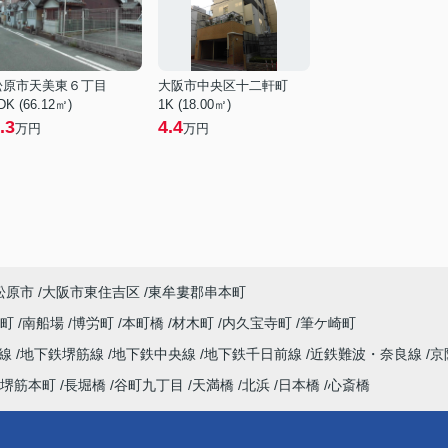
松原市天美東６丁目
大阪市中央区十二軒町
DK (66.12㎡)
1K (18.00㎡)
.3
4.4
万円
万円
松原市
大阪市東住吉区
東牟婁郡串本町
谷町
南船場
博労町
本町橋
材木町
内久宝寺町
筆ケ崎町
町線
地下鉄堺筋線
地下鉄中央線
地下鉄千日前線
近鉄難波・奈良線
京
堺筋本町
長堀橋
谷町九丁目
天満橋
北浜
日本橋
心斎橋