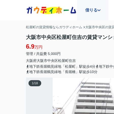
借りる
松屋町の賃貸情報ならガウディホーム
大阪市中央区の賃
大阪市中央区松屋町住吉の賃貸マンシ
6.9
万円
管理 / 共益費 5,000円
大阪府
大阪市中央区
松屋町住吉
地下鉄長堀鶴見緑地「松屋町」駅徒歩4分
地下鉄中
地下鉄長堀鶴見緑地「長堀橋」駅徒歩10分
1
/
18