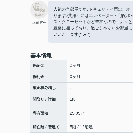
人気の角部屋です♪セキュリティ面は、オ
ります♪共用部にはエレベーター・宅配ボ
ス・クローゼットなど豊富なので、広々と
上田 宣伸
豊富に揃っており、過ごしやすいお部屋に
いいたします(*´ω`*)
基本情報
0ヶ月
保証金
0ヶ月
権利金
敷金積み増し
-
1K
間取り / 詳細
25.05㎡
専有面積
5階 / 12階建
所在階 / 階建て