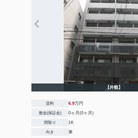
【外観】
6.9
万円
賃料
0ヶ月(0ヶ月)
敷金(保証金)
1K
間取り
東
向き