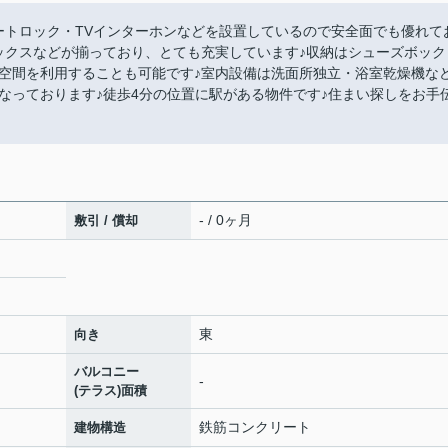
ートロック・TVインターホンなどを設置しているので安全面でも優れて
ックスなどが揃っており、とても充実しています♪収納はシューズボック
空間を利用することも可能です♪室内設備は洗面所独立・浴室乾燥機な
なっております♪徒歩4分の位置に駅がある物件です♪住まい探しをお手
- / 0ヶ月
敷引 / 償却
東
向き
バルコニー
-
(テラス)面積
鉄筋コンクリート
建物構造