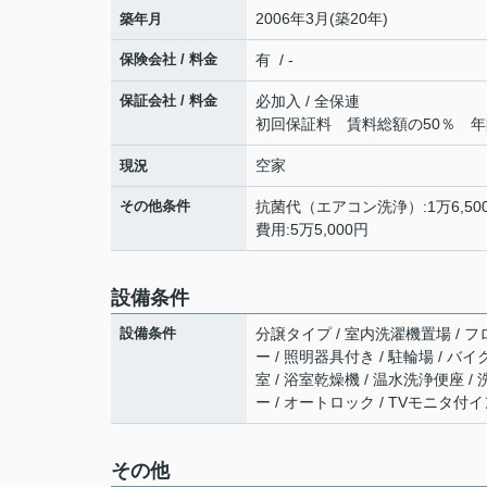
2006年3月(築20年)
築年月
保険会社 / 料金
有 / -
保証会社 / 料金
必加入 / 全保連
初回保証料 賃料総額の50％ 年間
空家
現況
その他条件
抗菌代（エアコン洗浄）:1万6,500
費用:5万5,000円
設備条件
設備条件
分譲タイプ / 室内洗濯機置場 / フロ
ー / 照明器具付き / 駐輪場 / 
室 / 浴室乾燥機 / 温水洗浄便座 /
ー / オートロック / TVモニタ付
その他